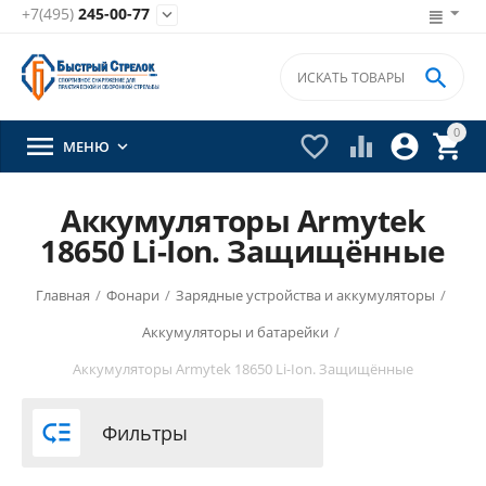
+7(495)
245-00-77


0





МЕНЮ

Аккумуляторы Armytek
18650 Li-Ion. Защищённые
Главная
/
Фонари
/
Зарядные устройства и аккумуляторы
/
Аккумуляторы и батарейки
/
Аккумуляторы Armytek 18650 Li-Ion. Защищённые

Фильтры