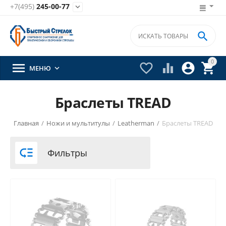
+7(495)
245-00-77


0





МЕНЮ

Браслеты TREAD
Главная
/
Ножи и мультитулы
/
Leatherman
/
Браслеты TREAD

Фильтры