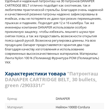
Удобный и надежный патронташ на 30 патронов DANAPER
CARTRIDGE BELT отлично подойдет как охотникам, так и
любителям практической стрельбы. Благодаря очень надежной
и качественной резинке патроны надежно зафиксированы в
ячейках, и вы не потеряете их даже при резких перемещениях,
прыжках и падениях. Подходит для 12 и 16 калибра. Так же
инженеры компании DANAPER использовали особую
прижимную защелку, чтобы избежать лишнего шума при
снятии пояса, а так же предоставить возможности открытия
пояса одной рукой. Возможна регулировка длинны. На всю
продукцию Danaper предоставляется гарантия два года
благодаря качеству изготовления и использованию
современных высококачественных материалов. Материалы:
Лента Nylon 100 % (Полиамид) Фурнитура POM (Полиацеталь)
YKK
Характеристики товара
"Патронташ
DANAPER CARTRIDGE BELT, 30 bullets,
green /2903331/"
Бренд:
DANAPER
Материал:
Нейлон 1000D Cordura