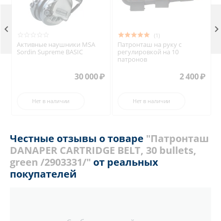

(1)
Активные наушники MSA
Патронташ на руку с
Sordin Supreme BASIC
регулировкой на 10
патронов
₽
30 000
₽
2 400
₽
Нет в наличии
Нет в наличии
Честные отзывы о товаре
"Патронташ
DANAPER CARTRIDGE BELT, 30 bullets,
green /2903331/"
от реальных
покупателей