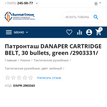
+7(495)
245-00-77


0





МЕНЮ

Патронташ DANAPER CARTRIDGE
BELT, 30 bullets, green /2903331/
Главная
/
Ремни
/
Тактические ружейные
/
Тактические ружейные, цвет: зелёный
/
Написать отзыв
КОД:
DNPR-2903343