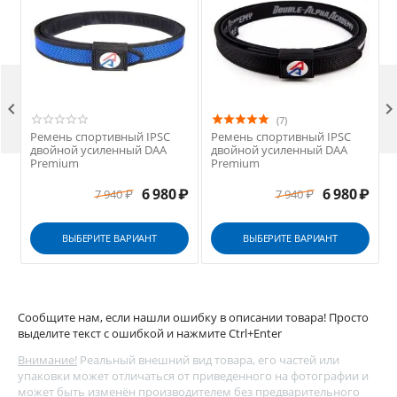

(7)
Ремень спортивный IPSC
Ремень спортивный IPSC
двойной усиленный DAA
двойной усиленный DAA
Premium
Premium
₽
6 980
₽
6 980
₽
7 940
₽
7 940
₽
ВЫБЕРИТЕ ВАРИАНТ
ВЫБЕРИТЕ ВАРИАНТ
Сообщите нам, если нашли ошибку в описании товара! Просто
выделите текст с ошибкой и нажмите Ctrl+Enter
Внимание!
Реальный внешний вид товара, его частей или
упаковки может отличаться от приведенного на фотографии и
может быть изменён производителем без предварительного