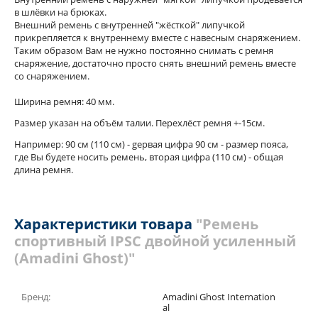
в шлёвки на брюках.
Внешний ремень с внутренней "жёсткой" липучкой
прикрепляется к внутреннему вместе с навесным снаряжением.
Таким образом Вам не нужно постоянно снимать с ремня
снаряжение, достаточно просто снять внешний ремень вместе
со снаряжением.
Ширина ремня: 40 мм.
Размер указан на объём талии. Перехлёст ремня +-15см.
Например: 90 см (110 см) - gервая цифра 90 см - размер пояса,
где Вы будете носить ремень, вторая цифра (110 см) - общая
длина ремня.
Характеристики товара
"Ремень
спортивный IPSC двойной усиленный
(Amadini Ghost)"
Бренд:
Amadini Ghost Internation
al