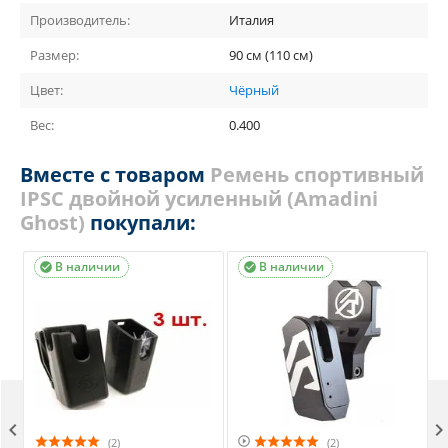
Производитель:
Италия
Размер:
90 см (110 см)
Цвет:
Чёрный
Вес:
0.400
Вместе с товаром
Ремень спортивный
IPSC двойной усиленный (Amadini
Ghost)
покупали:
В наличии
В наличии




(2)
(2)