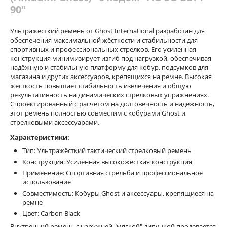
90"
Ультражёсткий ремень от Ghost International разработан для
обеспечения максимальной жёсткости и стабильности для
спортивных и профессиональных стрелков. Его усиленная
конструкция минимизирует изгиб под нагрузкой, обеспечивая
надёжную и стабильную платформу для кобур, подсумков для
магазина и других аксессуаров, крепящихся на ремне. Высокая
жёсткость повышает стабильность извлечения и общую
результативность на динамических стрелковых упражнениях.
Спроектированный с расчётом на долговечность и надёжность,
этот ремень полностью совместим с кобурами Ghost и
стрелковыми аксессуарами.
Характеристики:
Тип: Ультражёсткий тактический стрелковый ремень
Конструкция: Усиленная высокожёсткая конструкция
Применение: Спортивная стрельба и профессиональное
использование
Совместимость: Кобуры Ghost и аксессуары, крепящиеся на
ремне
Цвет: Carbon Black
Внутренний ремень с наружней "мягкой" липучкой продевается