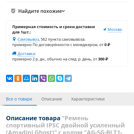
Найдите похожие
Примерная стоимость и сроки доставки
Москва
для 1шт.:
Самовывоз
, 562 пункта самовывоза
:
примерно По договорённости с менеджером, от
0
₽
Доставка
:
примерно 2 р. дн., обычно на след. р. день, от
300
₽
Все о товаре
Описание
Характеристики
С этим товаром покупали
Отзывы (2)
Описание товара
"Ремень
спортивный IPSC двойной усиленный
Похожие товары
(Amadini Ghost)" с кодом "AG-SG-BLT1-