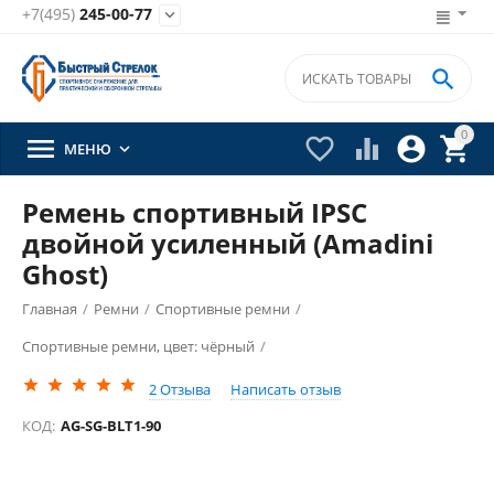
+7(495)
245-00-77


0





МЕНЮ

Ремень спортивный IPSC
двойной усиленный (Amadini
Ghost)
Главная
/
Ремни
/
Спортивные ремни
/
Спортивные ремни, цвет: чёрный
/
2
Отзыва
Написать отзыв
КОД:
AG-SG-BLT1-90