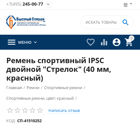
+7(495)
245-00-77


0





МЕНЮ

Ремень спортивный IPSC
двойной "Стрелок" (40 мм,
красный)
Главная
/
Ремни
/
Спортивные ремни
/
Спортивные ремни, цвет: красный
/
Написать отзыв
КОД:
СП-41510252