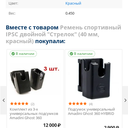
Цвет:
Красный
Вес:
0.450
Вместе с товаром
Ремень спортивный
IPSC двойной "Стрелок" (40 мм,
красный)
покупали:
В наличии
В наличии



(2)
(4)
Комплект из 3-х
Подсумок универсальный
универсальных подсумков
Amadini Ghost 360 HYBRID
Amadini Ghost 360
12 000
₽
2 900
₽