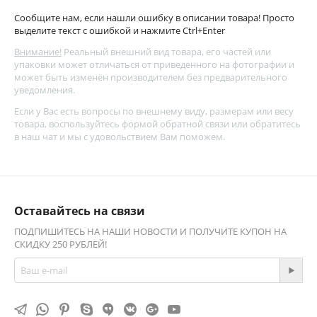
Сообщите нам, если нашли ошибку в описании товара! Просто
выделите текст с ошибкой и нажмите Ctrl+Enter
Внимание!
Реальный внешний вид товара, его частей или
упаковки может отличаться от приведенного на фотографии и
может быть изменён производителем без предварительного
уведомления.
Если у Вас есть вопросы по внешнему виду, размерам или весу
товара, воспользуйтесь
формой обратной связи
или обратитесь
в наш чат и мы с удовольствием Вам поможем.
Оставайтесь на связи
ПОДПИШИТЕСЬ НА НАШИ НОВОСТИ И ПОЛУЧИТЕ КУПОН НА
СКИДКУ 250 РУБЛЕЙ!