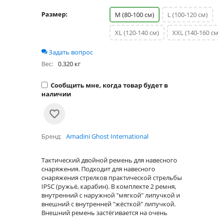
Размер:
M (80-100 см)
L (100-120 см)
XL (120-140 см)
XXL (140-160 см
Задать вопрос
Вес:
0.320 кг
Сообщить мне, когда товар будет в
наличии
Бренд
Amadini Ghost International
Тактический двойной ремень для навесного
снаряжения. Подходит для навесного
снаряжения стрелков практической стрельбы
IPSC (ружьё, карабин). В комплекте 2 ремня,
внутренний с наружной "мягкой" липучкой и
внешний с внутренней "жёсткой" липучкой.
Внешний ремень застёгивается на очень