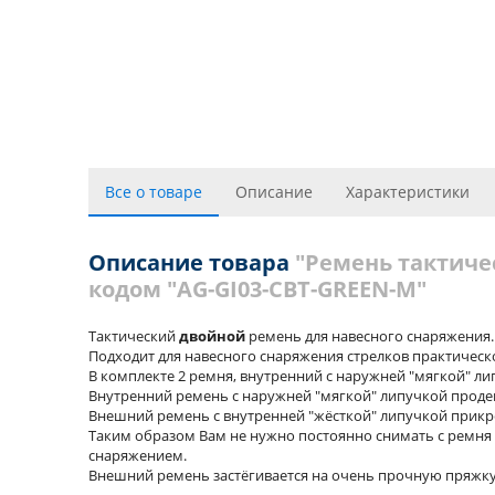
Все о товаре
Описание
Характеристики
Описание товара
"Ремень тактиче
кодом "AG-GI03-CBT-GREEN-M"
Тактический
двойной
ремень для навесного снаряжения.
Подходит для навесного снаряжения стрелков практическо
В комплекте 2 ремня, внутренний с наружней "мягкой" ли
Внутренний ремень с наружней "мягкой" липучкой продев
Внешний ремень с внутренней "жёсткой" липучкой прикр
Таким образом Вам не нужно постоянно снимать с ремня 
снаряжением.
Внешний ремень застёгивается на очень прочную пряжку