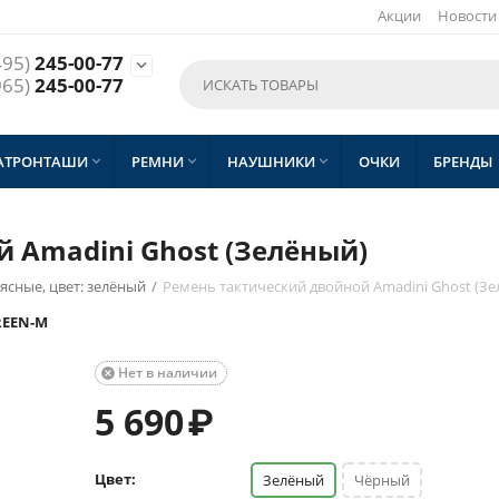
Акции
Новости
495)
245-00-77

965)
245-00-77
АТРОНТАШИ
РЕМНИ
НАУШНИКИ
ОЧКИ
БРЕНДЫ



 Amadini Ghost (Зелёный)
ясные, цвет: зелёный
/
Ремень тактический двойной Amadini Ghost (Зе
REEN-M
Нет в наличии

5 690
₽
Цвет:
Зелёный
Чёрный