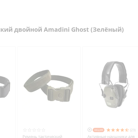
кий двойной Amadini Ghost (Зелёный)

(23)
AКЦИЯ
Ремень тактический
Активные наушники для