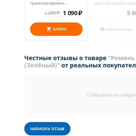
транспортировки
двойной Amadini Gho
наушников и очков
(Чёрный)
1 090
₽
5 6
1 250
₽
Нет в наличии
КУПИТЬ

Честные отзывы о товаре
"Ремень
(Зелёный)"
от реальных покупате
Сообщения не найде
НАПИСАТЬ ОТЗЫВ