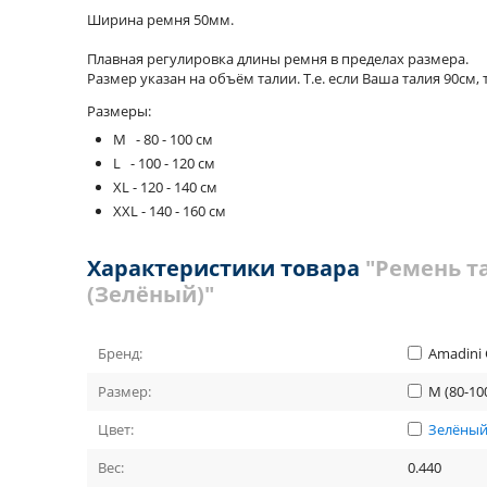
Ширина ремня 50мм.
Плавная регулировка длины ремня в пределах размера.
Размер указан на объём талии. Т.е. если Ваша талия 90см,
Размеры:
M - 80 - 100 см
L - 100 - 120 см
XL - 120 - 140 см
XXL - 140 - 160 см
Характеристики товара
"Ремень т
(Зелёный)"
Бренд:
Amadini 
Размер:
M (80-10
Цвет:
Зелёны
Вес:
0.440