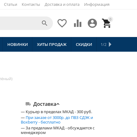
Статьи
Контакты
Доставка и оплата
Информация
0





НОВИНКИ
ХИТЫ ПРОДАЖ
СКИДКИ
1/2
ТОВАРЫ С БЕСПЛ
лёный)
Доставка
— Курьер в пределах МКАД - 300 руб.
—
При заказе от 3000р. до ПВЗ СДЭК и
Boxberry - бесплатно
— За пределами МКАД - обсуждается с
менеджером