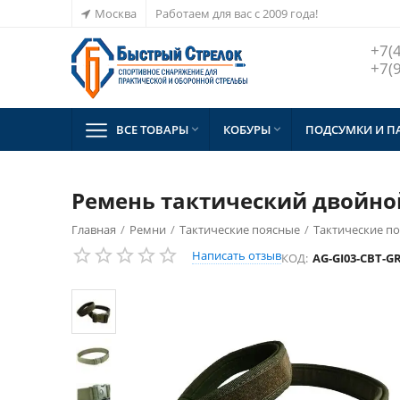
Москва
Работаем для вас с 2009 года!
+7(
+7(
ВСЕ ТОВАРЫ
КОБУРЫ
ПОДСУМКИ И П


Ремень тактический двойной
Главная
/
Ремни
/
Тактические поясные
/
Тактические по
Написать отзыв
КОД:
AG-GI03-CBT-G