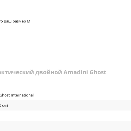
 то Ваш размер M.
актический двойной Amadini Ghost
Ghost International
0 см)
й