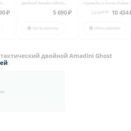
st
двойной Amadini Ghost
стрельбы и охоты Howard
(Зелёный)
Leight Impact™ Sport
90
₽
5 690
₽
10 434
(олива)
12 647
₽
Нет в наличии
Нет в наличии


 тактический двойной Amadini Ghost
лей
ны