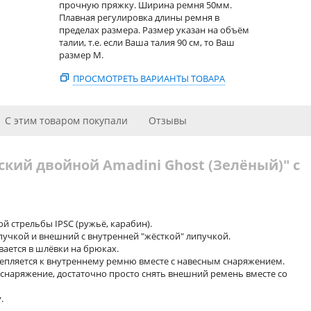
прочную пряжку. Ширина ремня 50мм.
Плавная регулировка длины ремня в
пределах размера. Размер указан на объём
талии, т.е. если Ваша талия 90 см, то Ваш
размер M.
ПРОСМОТРЕТЬ ВАРИАНТЫ ТОВАРА
С этим товаром покупали
Отзывы
ский двойной Amadini Ghost (Зелёный)" с
й стрельбы IPSC (ружьё, карабин).
пучкой и внешний с внутренней "жёсткой" липучкой.
ается в шлёвки на брюках.
епляется к внутреннему ремню вместе с навесным снаряжением.
снаряжение, достаточно просто снять внешний ремень вместе со
.