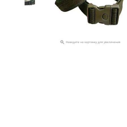

Наведите на картинку для увеличения