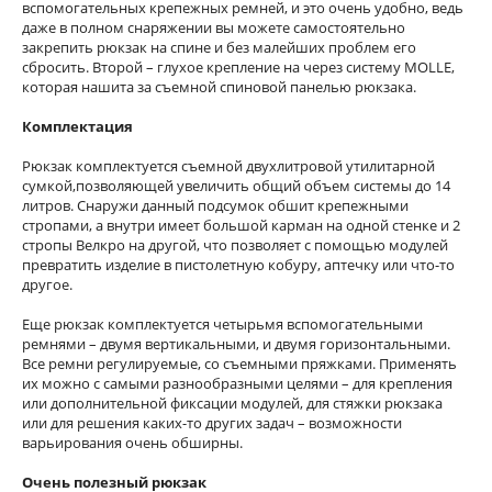
вспомогательных крепежных ремней, и это очень удобно, ведь
даже в полном снаряжении вы можете самостоятельно
закрепить рюкзак на спине и без малейших проблем его
сбросить. Второй – глухое крепление на через систему MOLLE,
которая нашита за съемной спиновой панелью рюкзака.
Комплектация
Рюкзак комплектуется съемной двухлитровой утилитарной
сумкой,позволяющей увеличить общий объем системы до 14
литров. Снаружи данный подсумок обшит крепежными
стропами, а внутри имеет большой карман на одной стенке и 2
стропы Велкро на другой, что позволяет с помощью модулей
превратить изделие в пистолетную кобуру, аптечку или что-то
другое.
Еще рюкзак комплектуется четырьмя вспомогательными
ремнями – двумя вертикальными, и двумя горизонтальными.
Все ремни регулируемые, со съемными пряжками. Применять
их можно с самыми разнообразными целями – для крепления
или дополнительной фиксации модулей, для стяжки рюкзака
или для решения каких-то других задач – возможности
варьирования очень обширны.
Очень полезный рюкзак