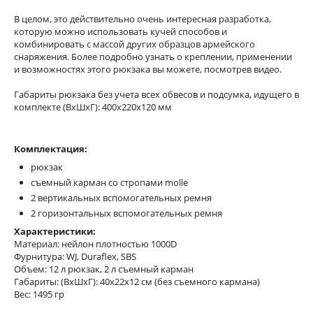
В целом, это действительно очень интересная разработка,
которую можно использовать кучей способов и
комбинировать с массой других образцов армейского
снаряжения. Более подробно узнать о креплении, применении
и возможностях этого рюкзака вы можете, посмотрев видео.
Габариты рюкзака без учета всех обвесов и подсумка, идущего в
комплекте (ВxШxГ): 400x220x120 мм
Комплектация:
рюкзак
съемный карман со стропами molle
2 вертикальных вспомогательных ремня
2 горизонтальных вспомогательных ремня
Характеристики:
Материал: нейлон плотностью 1000D
Фурнитура: WJ, Duraflex, SBS
Объем: 12 л рюкзак, 2 л съемный карман
Габариты: (ВxШxГ): 40x22x12 см (без съемного кармана)
Вес: 1495 гр