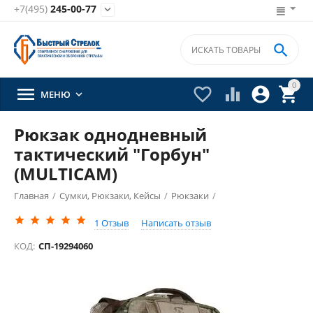
+7(495)
245-00-77


0





МЕНЮ

Рюкзак однодневный
тактический "Горбун"
(MULTICAM)
Главная
/
Сумки, Рюкзаки, Кейсы
/
Рюкзаки
/
1
Отзыв
Написать отзыв
КОД:
СП-19294060