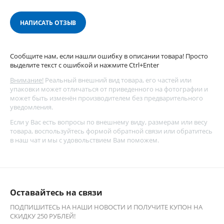
НАПИСАТЬ ОТЗЫВ
Сообщите нам, если нашли ошибку в описании товара! Просто
выделите текст с ошибкой и нажмите Ctrl+Enter
Внимание!
Реальный внешний вид товара, его частей или
упаковки может отличаться от приведенного на фотографии и
может быть изменён производителем без предварительного
уведомления.
Если у Вас есть вопросы по внешнему виду, размерам или весу
товара, воспользуйтесь
формой обратной связи
или обратитесь
в наш чат и мы с удовольствием Вам поможем.
Оставайтесь на связи
ПОДПИШИТЕСЬ НА НАШИ НОВОСТИ И ПОЛУЧИТЕ КУПОН НА
СКИДКУ 250 РУБЛЕЙ!