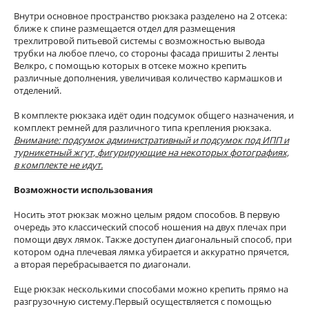
Внутри основное пространство рюкзака разделено на 2 отсека:
ближе к спине размещается отдел для размещения
трехлитровой питьевой системы с возможностью вывода
трубки на любое плечо, со стороны фасада пришиты 2 ленты
Велкро, с помощью которых в отсеке можно крепить
различные дополнения, увеличивая количество кармашков и
отделений.
В комплекте рюкзака идёт один подсумок общего назначения, и
комплект ремней для различного типа крепления рюкзака.
Внимание: подсумок административный и подсумок под ИПП и
турникетный жгут, фигурирующие на некоторых фотографиях,
в комплекте не идут.
Возможности использования
Носить этот рюкзак можно целым рядом способов. В первую
очередь это классический способ ношения на двух плечах при
помощи двух лямок. Также доступен диагональный способ, при
котором одна плечевая лямка убирается и аккуратно прячется,
а вторая перебрасывается по диагонали.
Еще рюкзак несколькими способами можно крепить прямо на
разгрузочную систему.Первый осуществляется с помощью