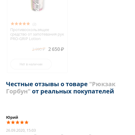
(2)
Противоскользящее
средство от запотевания рук
PRO-GRIP Lotion
2 650
₽
2 990
₽
Нет в наличии
Честные отзывы о товаре
"Рюкзак
Горбун"
от реальных покупателей
Юрий
26.09.2020, 15:03