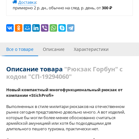
Доставка
:
примерно 2 р. дн., обычно на след. р. день, от
300
₽
Все о товаре
Описание
Характеристики
С этим товаром покупали
Отзывы (1)
Описание товара
"Рюкзак Горбун" с
кодом "СП-19294060"
Новый компактный многофункциональный рюкзак от
компании «StichProfi»
Выполненных в стиле милитари рюкзаков на отечественном
рынке сегодня представлено довольно много. А вот изделий,
которые бы могли более-менее обоснованно считаться
армейской амуницией или хотя бы подходящими для
длительного пешего туризма, практически нет.