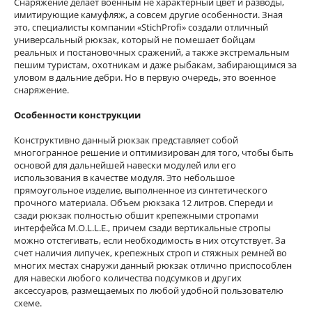
Снаряжение делает военным не характерный цвет и разводы,
имитирующие камуфляж, а совсем другие особенности. Зная
это, специалисты компании «StichProfi» создали отличный
универсальный рюкзак, который не помешает бойцам
реальных и постановочных сражений, а также экстремальным
пешим туристам, охотникам и даже рыбакам, забирающимся за
уловом в дальние дебри. Но в первую очередь, это военное
снаряжение.
Особенности конструкции
Конструктивно данный рюкзак представляет собой
многогранное решение и оптимизирован для того, чтобы быть
основой для дальнейшей навески модулей или его
использования в качестве модуля. Это небольшое
прямоугольное изделие, выполненное из синтетического
прочного материала. Объем рюкзака 12 литров. Спереди и
сзади рюкзак полностью обшит крепежными стропами
интерфейса M.O.L.L.E., причем сзади вертикальные стропы
можно отстегивать, если необходимость в них отсутствует. За
счет наличия липучек, крепежных строп и стяжных ремней во
многих местах снаружи данный рюкзак отлично приспособлен
для навески любого количества подсумков и других
аксессуаров, размещаемых по любой удобной пользователю
схеме.