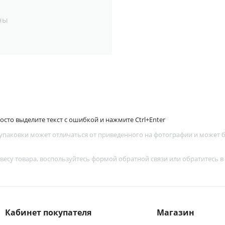
ны
сто выделите текст с ошибкой и нажмите Ctrl+Enter
 упаковки может отличаться от приведенного на фотографии и может
 весу товара, воспользуйтесь
формой обратной связи
или обратитесь в
Кабинет покупателя
Магазин