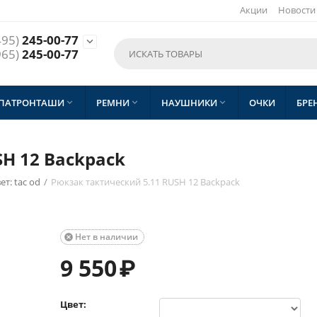
Акции
Новости
495)
245-00-77

965)
245-00-77
 ПАТРОНТАШИ
РЕМНИ
НАУШНИКИ
ОЧКИ
БРЕ



H 12 Backpack
ет: tac od
/
Рюкзак тактический 5.11 RUSH 12 Backpack
Нет в наличии

9 550
₽
Цвет: