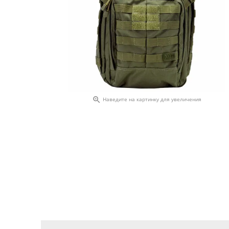

Наведите на картинку для увеличения