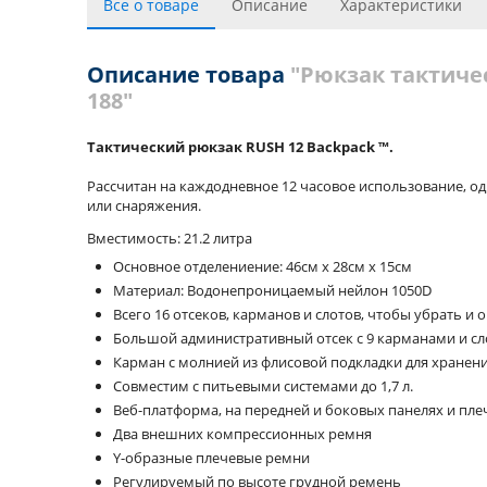
Все о товаре
Описание
Характеристики
Описание товара
"Рюкзак тактичес
188"
Тактический рюкзак RUSH 12 Backpack ™.
Рассчитан на каждодневное 12 часовое использование, о
или снаряжения.
Вместимость: 21.2 литра
Основное отделениение: 46см х 28см х 15см
Материал: Водонепроницаемый нейлон 1050D
Всего 16 отсеков, карманов и слотов, чтобы убрать и
Большой административный отсек с 9 карманами и с
Карман с молнией из флисовой подкладки для хранения
Совместим с питьевыми системами до 1,7 л.
Веб-платформа, на передней и боковых панелях и пл
Два внешних компрессионных ремня
Y-образные плечевые ремни
Регулируемый по высоте грудной ремень