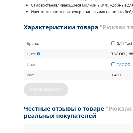
Самовостанавливающиеся молнии YKK ®, удобные для 
Идентификационная велкро панель для нашивок, бейд
Характеристики товара
"Рюкзак та
Бренд:
5.11 Tact
Цвет
:
TAC OD (188
Цвет:
TAC OD
Вес:
1.400
НАЙТИ ПОХОЖИЕ
Честные отзывы о товаре
"Рюкзак 
реальных покупателей