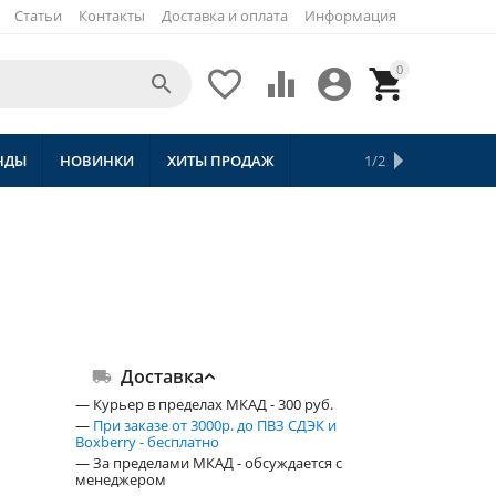
Статьи
Контакты
Доставка и оплата
Информация
0





НДЫ
НОВИНКИ
ХИТЫ ПРОДАЖ
СКИДКИ
ТОВАРЫ С БЕСПЛАТНОЙ 
1/2
Доставка
— Курьер в пределах МКАД - 300 руб.
—
При заказе от 3000р. до ПВЗ СДЭК и
Boxberry - бесплатно
— За пределами МКАД - обсуждается с
менеджером