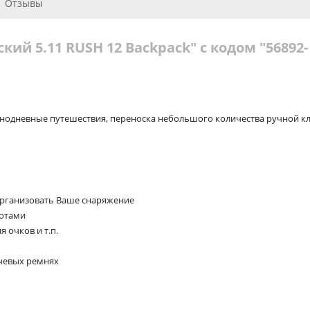
Отзывы
кий 5.11 RUSH 12 Backpack" с кодом "56892-
днодневные путешествия, переноска небольшого количества ручной к
 организовать Ваше снаряжение
лотами
 очков и т.п.
ечевых ремнях