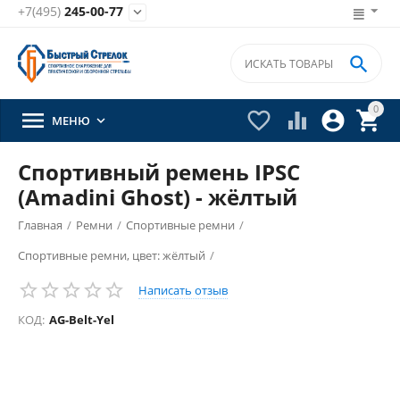
+7(495)
245-00-77


0





МЕНЮ

Спортивный ремень IPSC
(Amadini Ghost) - жёлтый
Главная
/
Ремни
/
Спортивные ремни
/
Спортивные ремни, цвет: жёлтый
/
Написать отзыв
КОД:
AG-Belt-Yel