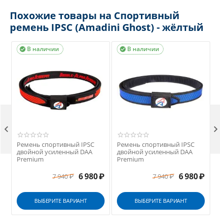
Похожие товары на Спортивный
ремень IPSC (Amadini Ghost) - жёлтый
В наличии
В наличии



Ремень спортивный IPSC
Ремень спортивный IPSC
двойной усиленный DAA
двойной усиленный DAA
Premium
Premium
₽
6 980
₽
6 980
₽
7 940
₽
7 940
₽
ВЫБЕРИТЕ ВАРИАНТ
ВЫБЕРИТЕ ВАРИАНТ