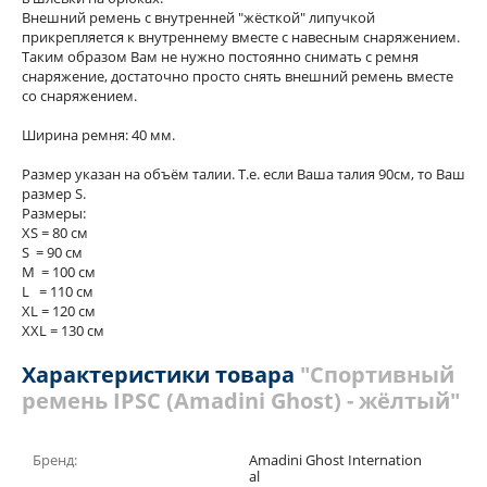
Внешний ремень с внутренней "жёсткой" липучкой
прикрепляется к внутреннему вместе с навесным снаряжением.
Таким образом Вам не нужно постоянно снимать с ремня
снаряжение, достаточно просто снять внешний ремень вместе
со снаряжением.
Ширина ремня: 40 мм.
Размер указан на объём талии. Т.е. если Ваша талия 90см, то Ваш
размер S.
Размеры:
XS = 80 см
S = 90 см
M = 100 см
L = 110 см
XL = 120 см
XXL = 130 см
Характеристики товара
"Спортивный
ремень IPSC (Amadini Ghost) - жёлтый"
Бренд:
Amadini Ghost Internation
al