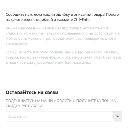
Сообщите нам, если нашли ошибку в описании товара! Просто
выделите текст с ошибкой и нажмите Ctrl+Enter
Внимание!
Реальный внешний вид товара, его частей или
упаковки может отличаться от приведенного на фотографии и
может быть изменён производителем без предварительного
уведомления.
Если у Вас есть вопросы по внешнему виду, размерам или весу
товара, воспользуйтесь
формой обратной связи
или обратитесь
в наш чат и мы с удовольствием Вам поможем.
Оставайтесь на связи
ПОДПИШИТЕСЬ НА НАШИ НОВОСТИ И ПОЛУЧИТЕ КУПОН НА
СКИДКУ 250 РУБЛЕЙ!