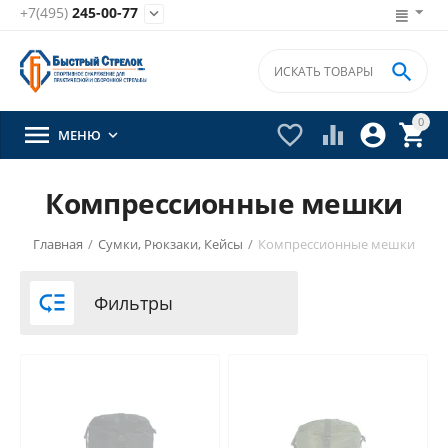
+7(495)
245-00-77


0





МЕНЮ

Компрессионные мешки
Главная
/
Сумки, Рюкзаки, Кейсы
/
Компрессионные мешки

Фильтры