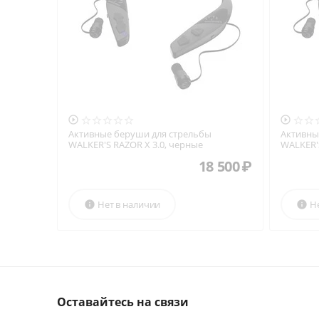


Активные беруши для стрельбы
Активны
WALKER'S RAZOR X 3.0, черные
WALKER'S
черные
18 500
₽
Нет в наличии
Н


Оставайтесь на связи