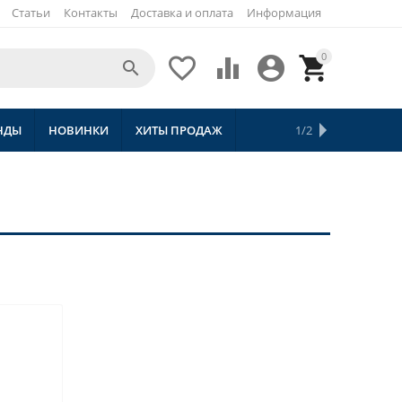
Статьи
Контакты
Доставка и оплата
Информация
0





НДЫ
НОВИНКИ
ХИТЫ ПРОДАЖ
СКИДКИ
ТОВАРЫ С БЕСПЛАТНОЙ 
1/2