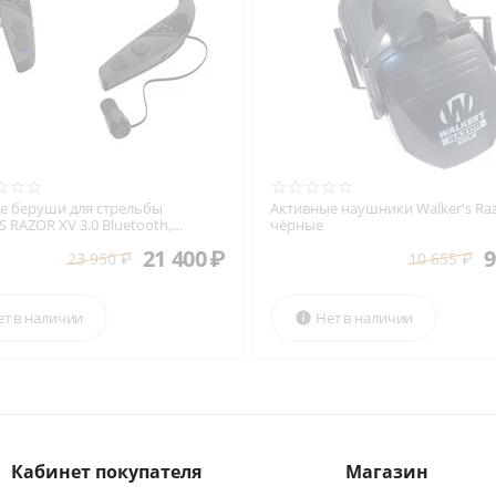
е беруши для стрельбы
Активные наушники Walker's Raz
 RAZOR XV 3.0 Bluetooth,
чёрные
21 400
₽
9
23 950
₽
10 655
₽
ет в наличии
Нет в наличии

Кабинет покупателя
Магазин