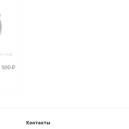
or Sole
 590
₽
Контакты