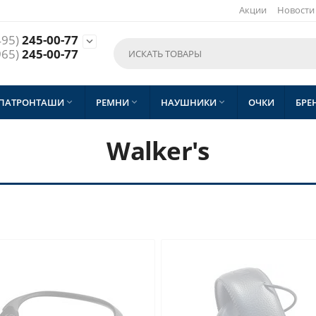
Акции
Новости
495)
245-00-77

965)
245-00-77
 ПАТРОНТАШИ
РЕМНИ
НАУШНИКИ
ОЧКИ
БРЕ



Walker's