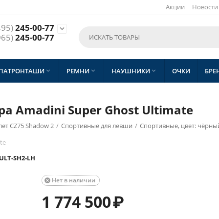
Акции
Новости
495)
245-00-77

965)
245-00-77
 ПАТРОНТАШИ
РЕМНИ
НАУШНИКИ
ОЧКИ
БРЕ



а Amadini Super Ghost Ultimate
ет CZ75 Shadow 2
/
Спортивные для левши
/
Спортивные, цвет: чёрны
te
ULT-SH2-LH
Нет в наличии

1 774 500
₽