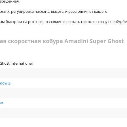
зойдённая,
стях, регулировка наклона, высоты и расстояния от вашего
 быстрым на рынке и позволяет извлекать пистолет сразу вперёд, бе
ая скоростная кобура Amadini Super Ghost
Ghost International
adow 2
ши