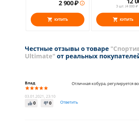
12 0
2 900
₽

3 шт. (
4 000
₽ 
КУПИТЬ
КУПИТЬ
Честные отзывы о товаре
"Спортив
Ultimate"
от реальных покупателе
Влад
Отличная кобура, регулируется во
03.01.2021, 23:10
Ответить
0
0