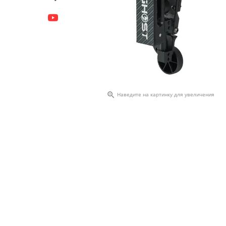

Наведите на картинку для увеличения