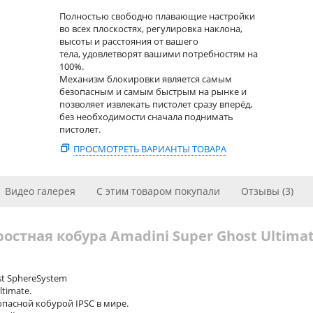
Полностью свободно плавающие настройки
во всех плоскостях, регулировка наклона,
высоты и расстояния от вашего
тела, удовлетворят вашими потребностям на
100%.
Механизм блокировки является самым
безопасным и самым быстрым на рынке и
позволяет извлекать пистолет сразу вперёд,
без необходимости сначала поднимать
пистолет.
ПРОСМОТРЕТЬ ВАРИАНТЫ ТОВАРА
Видео галерея
С этим товаром покупали
Отзывы (3)
остная кобура Amadini Super Ghost Ultima
t SphereSystem
timate.
пасной кобурой IPSC в мире.