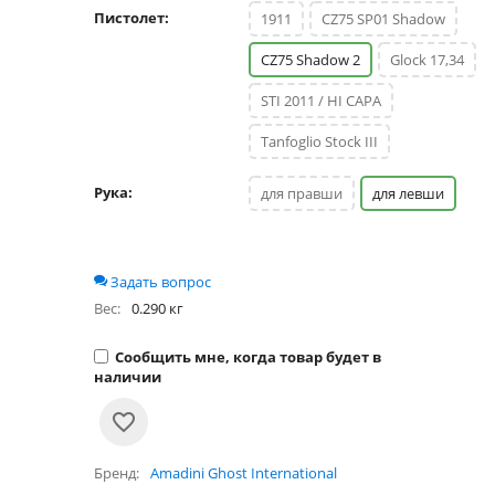
Пистолет:
1911
CZ75 SP01 Shadow
CZ75 Shadow 2
Glock 17,34
STI 2011 / HI CAPA
Tanfoglio Stock III
Рука:
для правши
для левши
Задать вопрос
Вес:
0.290 кг
Сообщить мне, когда товар будет в
наличии
Бренд
Amadini Ghost International