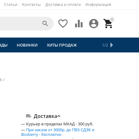
Статьи
Контакты
Доставка и оплата
Информация
0





НДЫ
НОВИНКИ
ХИТЫ ПРОДАЖ
СКИДКИ
ТОВАРЫ С БЕСПЛАТНОЙ 
1/2
й
/
Доставка
— Курьер в пределах МКАД - 300 руб.
—
При заказе от 3000р. до ПВЗ СДЭК и
Boxberry - бесплатно