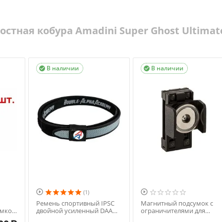
стная кобура Amadini Super Ghost Ultimat
В наличии
В наличии




(1)
Ремень спортивный IPSC
Магнитный подсумок с
умков
двойной усиленный DAA
ограничителями для
Premium
пистолетных магазинов