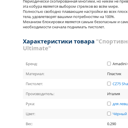
Периодически скопированная многими, но никем не прев
эта кобура является выбором стрелков во всём мире.
Полностью свободно плавающие настройки во всех плоско
тела, удовлетворят вашими потребностям на 100%.
Механизм блокировки является самым безопасным и самым
необходимости сначала поднимать пистолет.
Характеристики товара
"Спортивн
Ultimate"
Бренд:
Amadini 
Материал:
Пластик
Пистолет:
CZ75 Sh
Производитель:
Италия
Рука:
для лев
Цвет:
Чёрный
Вес:
0.290