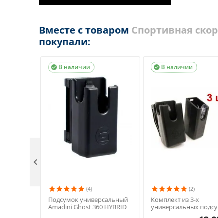
Вместе с товаром
Спортивная скоро
покупали:
В наличии
В наличии



(4)
(2)
Подсумок универсальный
Комплект из 3-х
Amadini Ghost 360 HYBRID
универсальных подс
Amadini Ghost 360