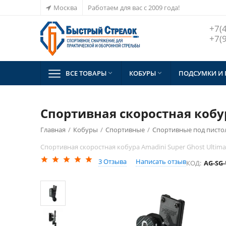
Москва
Работаем для вас с 2009 года!
+7(
+7(
ВСЕ ТОВАРЫ
КОБУРЫ
ПОДСУМКИ И


Спортивная скоростная кобур
Главная
/
Кобуры
/
Спортивные
/
Спортивные под пистол
Спортивная скоростная кобура Amadini Super Ghost Ultima
3
Отзыва
Написать отзыв
КОД:
AG-SG-