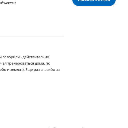
Объекте"!
и говорили - действительно
чал тренероваться дома, по
о и земля :). Еще раз спасибо за