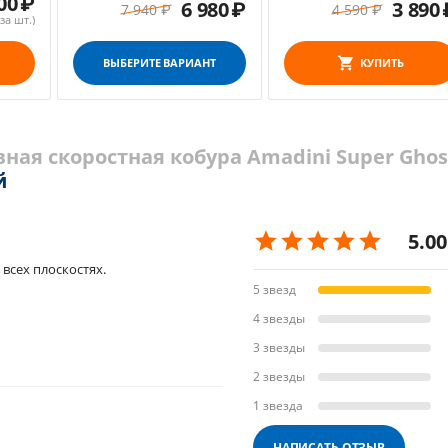
00
₽
6 980
₽
3 890
Amadini Ghost
7 940
₽
4 590
₽
за шт.)
КУПИТЬ
ВЫБЕРИТЕ ВАРИАНТ
ная скоростная кобура Amadini Super Ghos
й
5.00
 всех плоскостях.
5 звезд
4 звезды
3 звезды
2 звезды
1 звезда
НАПИСАТЬ ОТЗЫВ