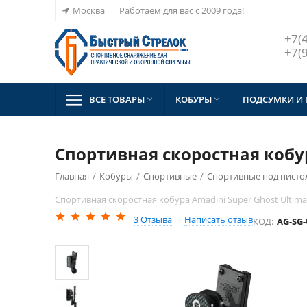
Москва
Работаем для вас с 2009 года!
+7(
+7(
ВСЕ ТОВАРЫ
КОБУРЫ
ПОДСУМКИ И


Спортивная скоростная кобур
Главная
/
Кобуры
/
Спортивные
/
Спортивные под пистоле
Спортивная скоростная кобура Amadini Super Ghost Ultima
3
Отзыва
Написать отзыв
КОД:
AG-SG-