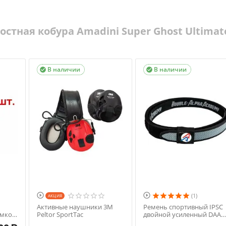
стная кобура Amadini Super Ghost Ultimat
В наличии
В наличии




(1)
AКЦИЯ
Активные наушники 3M
Ремень спортивный IPSC
умков
Peltor SportTac
двойной усиленный DAA
Premium