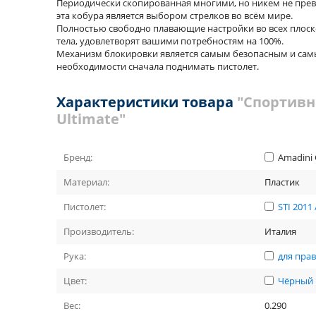
Периодически скопированная многими, но никем не прев
эта кобура является выбором стрелков во всём мире.
Полностью свободно плавающие настройки во всех плоско
тела, удовлетворят вашими потребностям на 100%.
Механизм блокировки является самым безопасным и самым
необходимости сначала поднимать пистолет.
Характеристики товара
"Спортивн
Ultimate"
Бренд:
Amadini 
Материал:
Пластик
Пистолет:
STI 2011
Производитель:
Италия
Рука:
для пра
Цвет:
Чёрный
Вес:
0.290