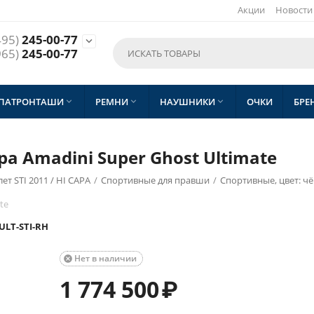
Акции
Новости
495)
245-00-77

965)
245-00-77
 ПАТРОНТАШИ
РЕМНИ
НАУШНИКИ
ОЧКИ
БРЕ



а Amadini Super Ghost Ultimate
т STI 2011 / HI CAPA
/
Спортивные для правши
/
Спортивные, цвет: ч
te
ULT-STI-RH
Нет в наличии

1 774 500
₽