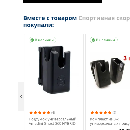
Вместе с товаром
Спортивная скоро
покупали:
В наличии
В наличии



(4)
(2)
Подсумок универсальный
Комплект из 3-х
Amadini Ghost 360 HYBRID
универсальных подс
Amadini Ghost 360