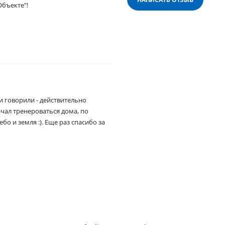
Объекте"!
и говорили - действительно
чал тренероваться дома, по
о и земля :). Еще раз спасибо за