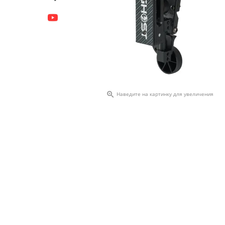

Наведите на картинку для увеличения