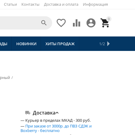
Статьи
Контакты
Доставка и оплата
Информация
0





НДЫ
НОВИНКИ
ХИТЫ ПРОДАЖ
СКИДКИ
ТОВАРЫ С БЕСПЛАТНОЙ 
1/2
ёрный
/
Доставка
— Курьер в пределах МКАД - 300 руб.
—
При заказе от 3000р. до ПВЗ СДЭК и
Boxberry - бесплатно