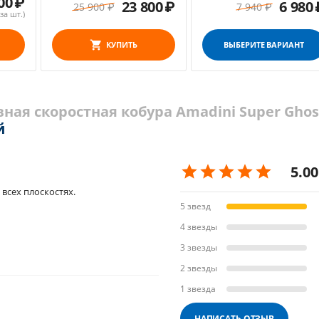
00
₽
23 800
₽
6 980
25 900
₽
7 940
₽
за шт.)
КУПИТЬ
ВЫБЕРИТЕ ВАРИАНТ
ная скоростная кобура Amadini Super Ghos
й
5.00
 всех плоскостях.
5 звезд
4 звезды
3 звезды
2 звезды
1 звезда
НАПИСАТЬ ОТЗЫВ