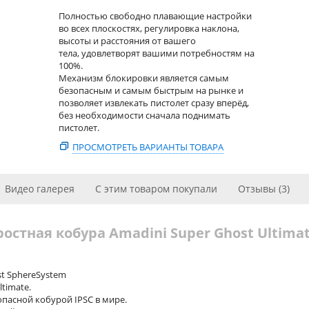
Полностью свободно плавающие настройки
во всех плоскостях, регулировка наклона,
высоты и расстояния от вашего
тела, удовлетворят вашими потребностям на
100%.
Механизм блокировки является самым
безопасным и самым быстрым на рынке и
позволяет извлекать пистолет сразу вперёд,
без необходимости сначала поднимать
пистолет.
ПРОСМОТРЕТЬ ВАРИАНТЫ ТОВАРА
Видео галерея
С этим товаром покупали
Отзывы (3)
остная кобура Amadini Super Ghost Ultima
t SphereSystem
timate.
пасной кобурой IPSC в мире.