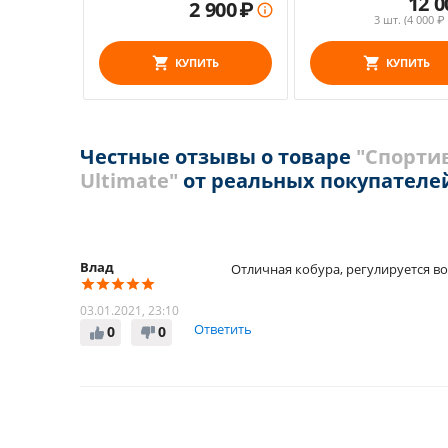
12 0
2 900
₽

3 шт. (
4 000
₽ 
КУПИТЬ
КУПИТЬ
Честные отзывы о товаре
"Спортив
Ultimate"
от реальных покупателе
Влад
Отличная кобура, регулируется во
03.01.2021, 23:10
Ответить
0
0