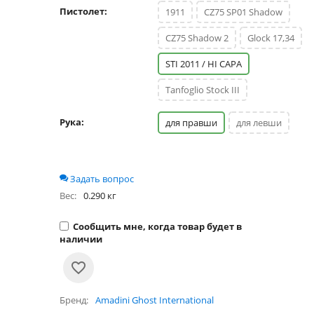
Пистолет:
1911
CZ75 SP01 Shadow
CZ75 Shadow 2
Glock 17,34
STI 2011 / HI CAPA
Tanfoglio Stock III
Рука:
для правши
для левши
Задать вопрос
Вес:
0.290 кг
Сообщить мне, когда товар будет в
наличии
Бренд
Amadini Ghost International