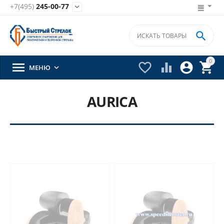
+7(495)
245-00-77


0





МЕНЮ

AURICA