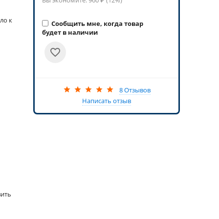
Вы экономите:
960
₽ (
12
%)
ло к
Сообщить мне, когда товар
будет в наличии
8 Отзывов
Написать отзыв
вить