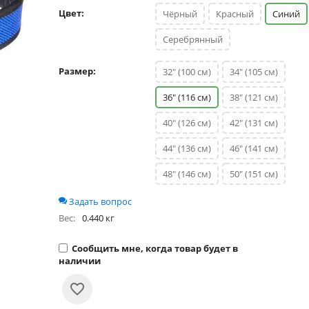
Цвет:
Чёрный
Красный
Синий
Серебрянный
Размер:
32" (100 см)
34" (105 см)
36" (116 см)
38" (121 см)
40" (126 см)
42" (131 см)
44" (136 см)
46" (141 см)
48" (146 см)
50" (151 см)
Задать вопрос
Вес:
0.440 кг
Сообщить мне, когда товар будет в
наличии