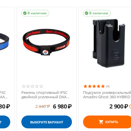
В наличии
В наличии


(4)
PSC
Ремень спортивный IPSC
Подсумок универсальный
DAA
двойной усиленный DAA
Amadini Ghost 360 HYBRID
Premium
80
₽
6 980
₽
2 900
₽
7 940
₽
КУПИТЬ
Т
ВЫБЕРИТЕ ВАРИАНТ