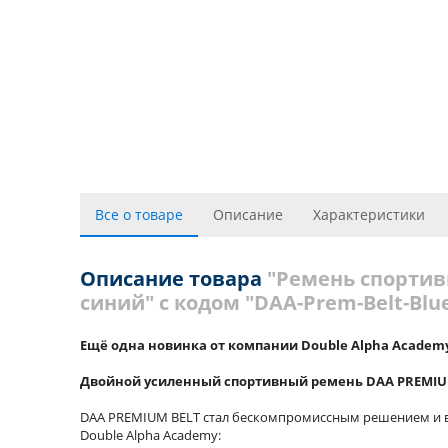
Все о товаре
Описание
Характеристики
Описание товара
"Ремень спортив
синий" с кодом "DAA-Prem-Belt-Blue
Ещё одна новинка от компании Double Alpha Academy 
Двойной усиленный спортивный ремень DAA PREMIUM 
DAA PREMIUM BELT стал бескомпромиссным решением и во
Double Alpha Academy: