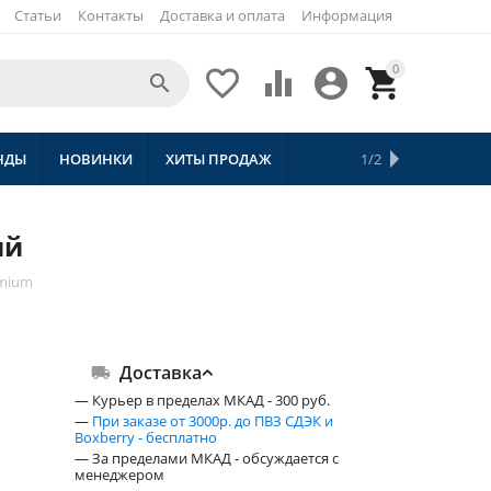
Статьи
Контакты
Доставка и оплата
Информация
0





НДЫ
НОВИНКИ
ХИТЫ ПРОДАЖ
СКИДКИ
ТОВАРЫ С БЕСПЛАТНОЙ 
1/2
ий
emium
Доставка
— Курьер в пределах МКАД - 300 руб.
—
При заказе от 3000р. до ПВЗ СДЭК и
Boxberry - бесплатно
— За пределами МКАД - обсуждается с
менеджером