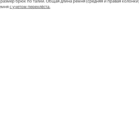
 размер брюк по талии. Общая длина ремня (средняя и правая колонки)
ремня
с учетом перехлёста.