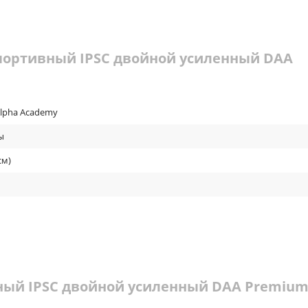
портивный IPSC двойной усиленный DAA
Alpha Academy
ы
см)
ный IPSC двойной усиленный DAA Premiu