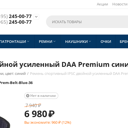
Акции
Новости
495)
245-00-77

965)
245-00-77
 ПАТРОНТАШИ
РЕМНИ
НАУШНИКИ
ОЧКИ
БРЕ



ойной усиленный DAA Premium син
и, цвет: синий
/
Ремень спортивный IPSC двойной усиленный DAA Pr
rem-Belt-Blue-36
Нет в наличии

7 940
₽
6 980
₽
Вы экономите:
960
₽ (
12
%)