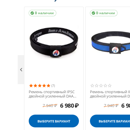
В наличии
В наличии



(7)
Ремень спортивный IPSC
Ремень спортивный I
двойной усиленный DAA
двойной усиленный 
Premium
Premium
6 980
₽
6 9
7 940
₽
7 940
₽
ВЫБЕРИТЕ ВАРИАНТ
ВЫБЕРИТЕ ВАРИАН