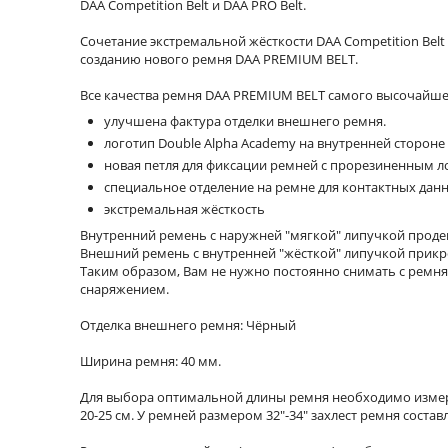
DAA Competition Belt и DAA PRO Belt.
Сочетание экстремальной жёсткости DAA Competition Belt
созданию нового ремня DAA PREMIUM BELT.
Все качества ремня DAA PREMIUM BELT самого высочайше
улучшена фактура отделки внешнего ремня.
логотип Double Alpha Academy на внутренней стороне
новая петля для фиксации ремней с прорезиненным 
специальное отделение на ремне для контактных дан
экстремальная жёсткость
Внутренний ремень с наружней "мягкой" липучкой продев
Внешний ремень с внутренней "жёсткой" липучкой прикр
Таким образом, Вам не нужно постоянно снимать с ремня
снаряжением.
Отделка внешнего ремня: Чёрный
Ширина ремня: 40 мм.
Для выбора оптимальной длины ремня необходимо измерит
20-25 см. У ремней размером 32"-34" захлест ремня составля