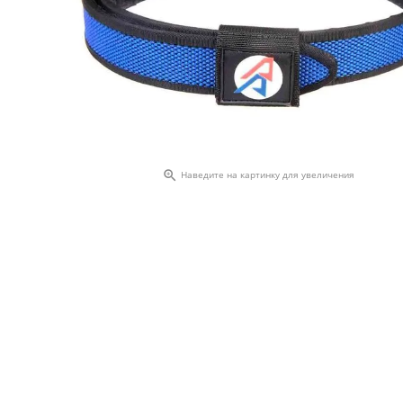

Наведите на картинку для увеличения