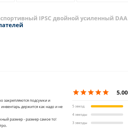
 спортивный IPSC двойной усиленный DAA
пателей
5.00
о закрепляются подсумки и
5 звезд
 инвентарь держится как надо и не
4 звезды
ный размер - размер самое то!
3 звезды
тро.