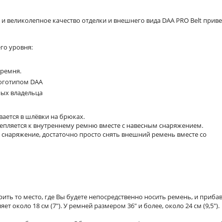
 и великолепное качество отделки и внешнего вида DAA PRO Belt приве
го уровня:
 ремня.
логотипом DAA
ных владельца
ается в шлёвки на брюках.
епляется к внутреннему ремню вместе с навесным снаряжением.
 снаряжение, достаточно просто снять внешний ремень вместе со
ь то место, где Вы будете непосредственно носить ремень, и приба
ет около 18 см (7"). У ремней размером 36" и более, около 24 см (9,5").