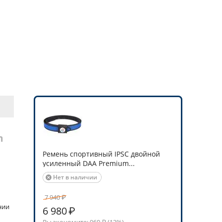
m
Ремень спортивный IPSC двойной
усиленный DAA Premium...
Нет в наличии

7 940
₽
нии
6 980
₽