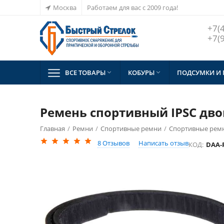
Москва
Работаем для вас с 2009 года!
+7(
+7(
ВСЕ ТОВАРЫ
КОБУРЫ
ПОДСУМКИ И


Ремень спортивный IPSC дв
Главная
/
Ремни
/
Спортивные ремни
/
Спортивные ремн
8
Отзывов
Написать отзыв
КОД:
DAA-P