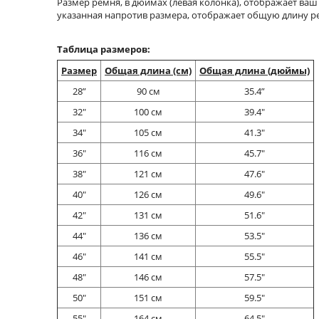
Размер ремня, в дюймах (левая колонка), отображает ваш
указанная напротив размера, отображает общую длину 
Таблица размеров:
Размер
Общая длина (см)
Общая длина (дюймы)
28”
90 см
35.4”
32"
100 см
39.4"
34"
105 см
41.3"
36"
116 см
45.7"
38"
121 см
47.6"
40"
126 см
49.6"
42"
131 см
51.6"
44"
136 см
53.5"
46"
141 см
55.5"
48"
146 см
57.5"
50"
151 см
59.5"
55"
164 см
64.5"