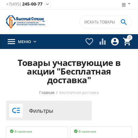
+7(495)
245-00-77


0





МЕНЮ

Товары участвующие в
акции "Бесплатная
доставка"
Главная
/
Бесплатная доставка

Фильтры
В наличии
В наличии

