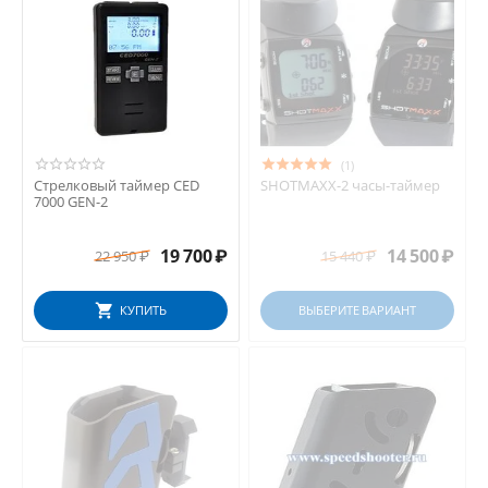
(1)
Стрелковый таймер CED
SHOTMAXX-2 часы-таймер
7000 GEN-2
19 700
₽
14 500
₽
22 950
₽
15 440
₽
КУПИТЬ
ВЫБЕРИТЕ ВАРИАНТ