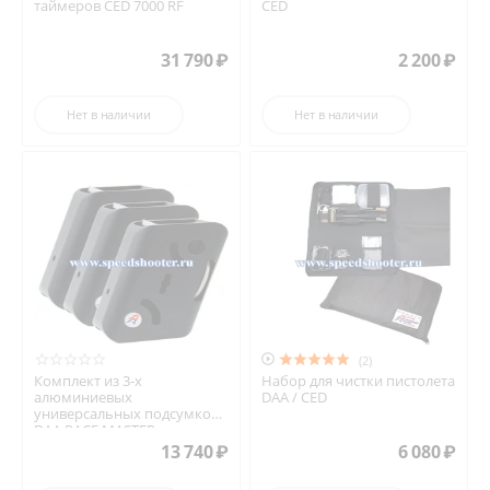
таймеров CED 7000 RF
CED
31 790
₽
2 200
₽
Нет в наличии
Нет в наличии

(2)
Комплект из 3-х
Набор для чистки пистолета
алюминиевых
DAA / CED
универсальных подсумков
DAA RACE MASTER
13 740
₽
6 080
₽