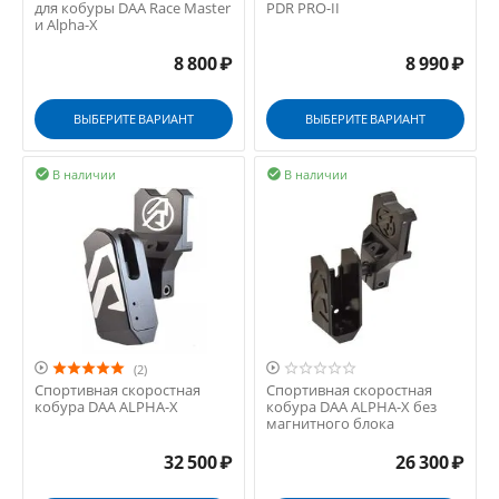
для кобуры DAA Race Master
PDR PRO-II
и Alpha-X
8 800
₽
8 990
₽
ВЫБЕРИТЕ ВАРИАНТ
ВЫБЕРИТЕ ВАРИАНТ
В наличии
В наличии




(2)
Спортивная скоростная
Спортивная скоростная
кобура DAA ALPHA-X
кобура DAA ALPHA-X без
магнитного блока
32 500
₽
26 300
₽