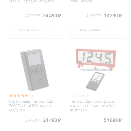
7000 RF с радио-модулем
7000 Tactical
24 490
₽
18 290
₽
27 490
₽
22 950
₽
Нет в наличии
Нет в наличии
(1)
Стрелковый таймер CED
Таймер CED 7000 с радио
7000 Tactical RF с радио-
модулем и большим ЖК
модулем
дисплеем
24 490
₽
54 690
₽
27 490
₽