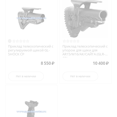

Приклад телескопический с
Приклад телескопический с
регулируемой щекой GL-
упором для щеки для
SHOCK CP
AR15/M16/АК/САЙГА (GLR-16
CP)
8 550
₽
10 400
₽
Нет в наличии
Нет в наличии