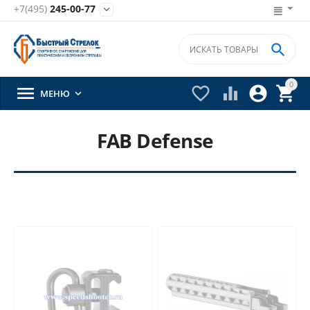
+7(495)
245-00-77


0





МЕНЮ

FAB Defense