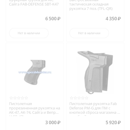
Сайга FAB-DEFENSE SBT-K47
тактическая складная
рукоятка 7 поз. (TFL-QR)
6 500
₽
4 350
₽
Нет в наличии
Нет в наличии
Пистолетная
Пистолетная рукоятка Fab
прорезиненная рукоятка на
Defense PM-G для ПМ с
АК-47, AK-74, Сайга и Вепрь
кнопкой сброса магазина и
(AGR-47)
антабкой
3 000
₽
5 920
₽