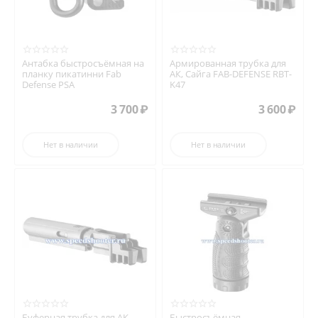
Антабка быстросъёмная на
Армированная трубка для
планку пикатинни Fab
АК, Сайга FAB-DEFENSE RBT-
Defense PSA
K47
3 700
₽
3 600
₽
Нет в наличии
Нет в наличии
Буферная трубка для АК,
Быстросъёмная