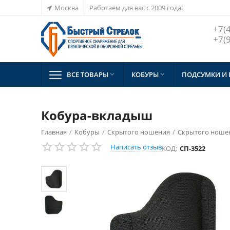
Москва
Работаем для вас с 2009 года!
+7(
+7(
ВСЕ ТОВАРЫ
КОБУРЫ
ПОДСУМКИ И


Кобура-вкладыш
Главная
/
Кобуры
/
Скрытого ношения
/
Скрытого ношен
Написать отзыв
КОД:
СП-3522