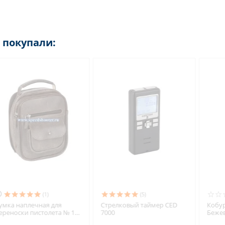
покупали:

(1)
(5)
ки
Сумка наплечная для
Стрелковый таймер CED
переноски пистолета № 1
7000
из натуральной кожи