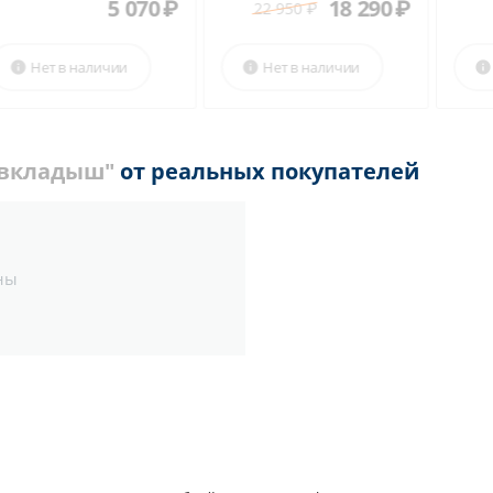
00
₽
5 070
₽
18 290
22 950
₽
Нет в наличии
Нет в наличии


-вкладыш"
от реальных покупателей
ны