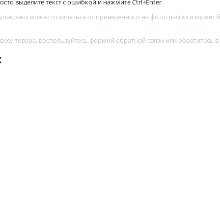
сто выделите текст с ошибкой и нажмите Ctrl+Enter
 упаковки может отличаться от приведенного на фотографии и может
 весу товара, воспользуйтесь
формой обратной связи
или обратитесь в
: