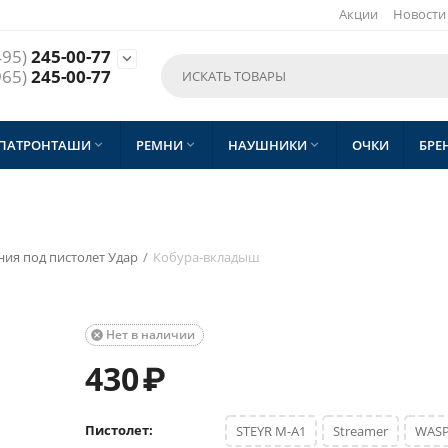
Акции
Новости
495)
245-00-77

965)
245-00-77
 ПАТРОНТАШИ
РЕМНИ
НАУШНИКИ
ОЧКИ
БРЕ



ия под пистолет Удар
/
Кобура-вкладыш
Нет в наличии

430
₽
Пистолет:
STEYR M-A1
Streamer
WAS