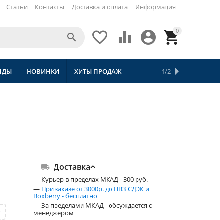
Статьи
Контакты
Доставка и оплата
Информация
0





НДЫ
НОВИНКИ
ХИТЫ ПРОДАЖ
СКИДКИ
ТОВАРЫ С БЕСПЛАТНОЙ 
1/2
Доставка
— Курьер в пределах МКАД - 300 руб.
—
При заказе от 3000р. до ПВЗ СДЭК и
Boxberry - бесплатно
— За пределами МКАД - обсуждается с
P
менеджером