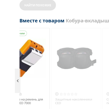
НАЙТИ ПОХОЖИЕ
Вместе с товаром
Кобура-вкладыш
В наличии



Крепление на ремень для
Защитные наколенни
таймера CED 7000
CED