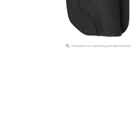

Наведите на картинку для увеличения