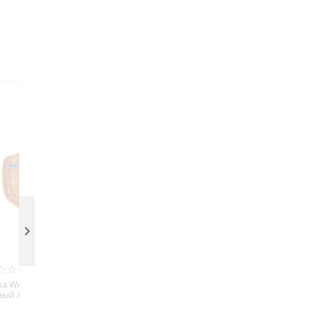

Кобура WASP №16 /
Бежевый / 50мм