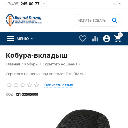
+7(495)
245-00-77


0





МЕНЮ

Кобура-вкладыш
Главная
/
Кобуры
/
Скрытого ношения
/
Скрытого ношения под пистолет ПМ, ПММ
/
Написать отзыв
КОД:
СП-33505000