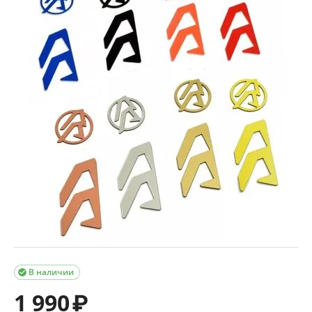
В наличии

1 990
₽