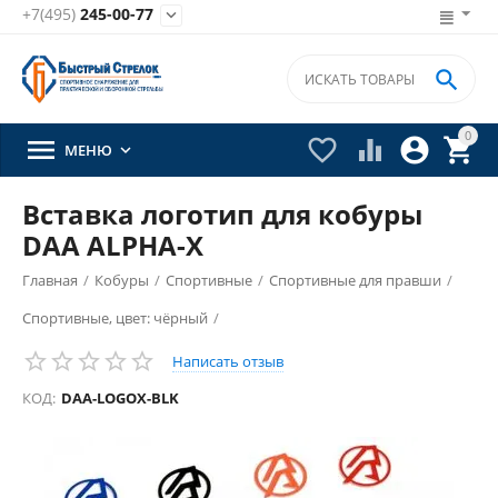
+7(495)
245-00-77


0





МЕНЮ

Вставка логотип для кобуры
DAA ALPHA-X
Главная
/
Кобуры
/
Спортивные
/
Спортивные для правши
/
Спортивные, цвет: чёрный
/
Написать отзыв
КОД:
DAA-LOGOX-BLK