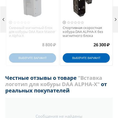



Сменный магнитный блок
Спортивная скоростная
для кобуры DAA Race Master
кобура DAA ALPHA-X без
и Alpha-X
магнитного блока
8 800
₽
26 300
₽
ВЫБЕРИТЕ ВАРИАНТ
ВЫБЕРИТЕ ВАРИАНТ
Честные отзывы о товаре
"Вставка
логотип для кобуры DAA ALPHA-X"
от
реальных покупателей
Сообщения не найдены