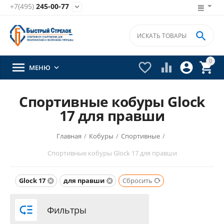
+7(495)
245-00-77


0





МЕНЮ

Спортивные кобуры Glock
17 для правши
Главная
/
Кобуры
/
Спортивные
/
Спортивные кобуры Glock 17 для правши
Glock 17
для правши
Сбросить

Фильтры