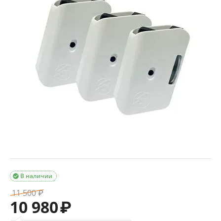
В наличии

11 500
₽
10 980
₽