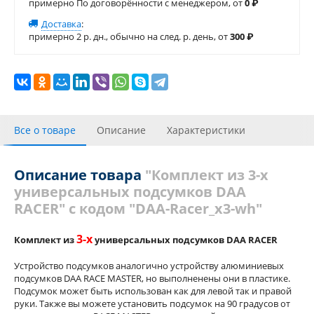
примерно По договорённости с менеджером, от
0
₽
Доставка
:
примерно 2 р. дн., обычно на след. р. день, от
300
₽
Все о товаре
Описание
Характеристики
С этим товаром покупали
Отзывы
Похожие товары
Описание товара
"Комплект из 3-х
универсальных подсумков DAA
RACER" с кодом "DAA-Racer_x3-wh"
3-х
Комплект из
универсальных подсумков DAA RACER
Устройство подсумков аналогично устройству алюминиевых
подсумков DAA RACE MASTER, но выполненены они в пластике.
Подсумок может быть использован как для левой так и правой
руки. Также
вы можете установить подсумок на 90 градусов от