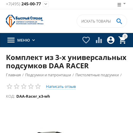
+7(495)
245-00-77


0





МЕНЮ

Комплект из 3-х универсальных
подсумков DAA RACER
Главная
/
Подсумки и патронташи
/
Пистолетные подсумки
/
Написать отзыв
КОД:
DAA-Racer_x3-wh