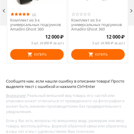

(2)
Комплект из 3-х
Комплект из 3-х
универсальных подсумков
универсальных подсумков
Amadini Ghost 360
Amadini Ghost 360
12 000
₽
12 000
₽
3 шт. (
4 000
₽ за шт.)
3 шт. (
4 000
₽ за шт.)
КУПИТЬ
КУПИТЬ
Сообщите нам, если нашли ошибку в описании товара! Просто
выделите текст с ошибкой и нажмите Ctrl+Enter
Внимание!
Реальный внешний вид товара, его частей или
упаковки может отличаться от приведенного на фотографии и
может быть изменён производителем без предварительного
уведомления.
Если у Вас есть вопросы по внешнему виду, размерам или весу
товара, воспользуйтесь
формой обратной связи
или обратитесь
в наш чат и мы с удовольствием Вам поможем.