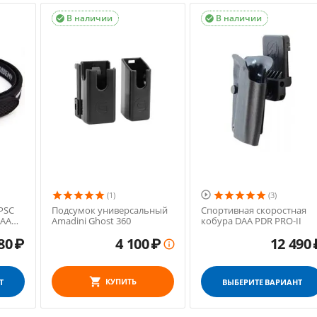
В наличии
В наличии



(1)
(3)
PSC
Подсумок универсальный
Спортивная скоростная
DAA
Amadini Ghost 360
кобура DAA PDR PRO-II
80
₽
4 100
₽
12 490

КУПИТЬ
Т
ВЫБЕРИТЕ ВАРИАНТ