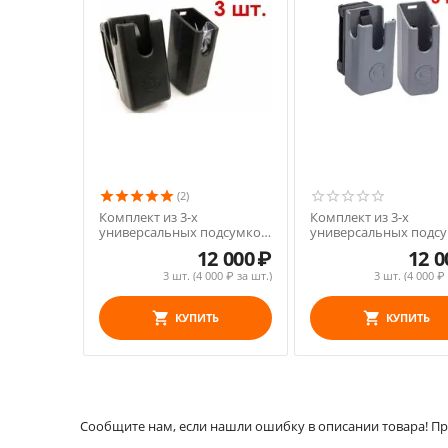
(2)
Комплект из 3-х
Комплект из 3-х
универсальных подсумков
универсальных подс
Amadini Ghost 360
Amadini Ghost 360
12 000
₽
12 0
3 шт. (
4 000
₽ за шт.)
3 шт. (
4 000
₽ 
КУПИТЬ
КУПИТЬ
Сообщите нам, если нашли ошибку в описании товара! Про