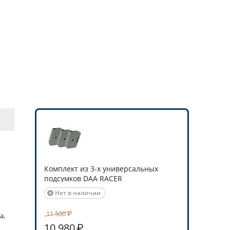
Комплект из 3-х универсальных
подсумков DAA RACER
Нет в наличии

11 500
₽
а,
10 980
₽