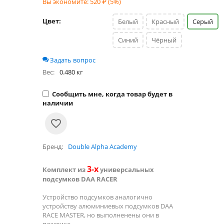
Вы экономите:
520
₽ (
5
%)
Цвет:
Белый
Красный
Серый
Синий
Чёрный
Задать вопрос
Вес:
0.480 кг
Сообщить мне, когда товар будет в
наличии
Бренд
Double Alpha Academy
3-х
Комплект из
универсальных
подсумков DAA RACER
Устройство подсумков аналогично
устройству алюминиевых подсумков DAA
RACE MASTER, но выполненены они в