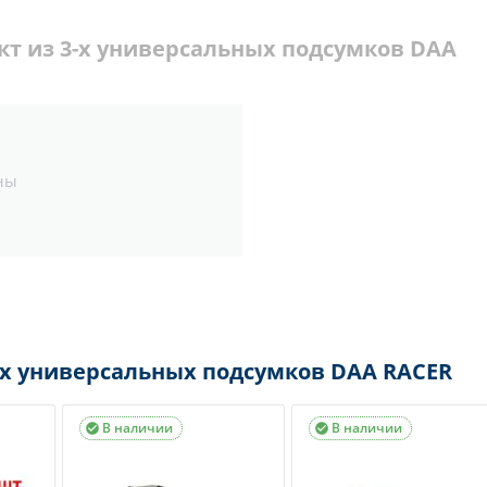
кт из 3-х универсальных подсумков DAA
ны
-х универсальных подсумков DAA RACER
В наличии
В наличии

