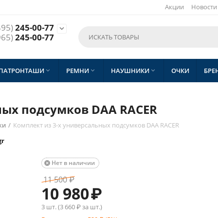
Акции
Новости
495)
245-00-77

965)
245-00-77
 ПАТРОНТАШИ
РЕМНИ
НАУШНИКИ
ОЧКИ
БРЕ



ных подсумков DAA RACER
ки
/
Комплект из 3-х универсальных подсумков DAA RACER
gr
Нет в наличии

11 500
₽
10 980
₽
3 шт. (
3 660
₽ за шт.)