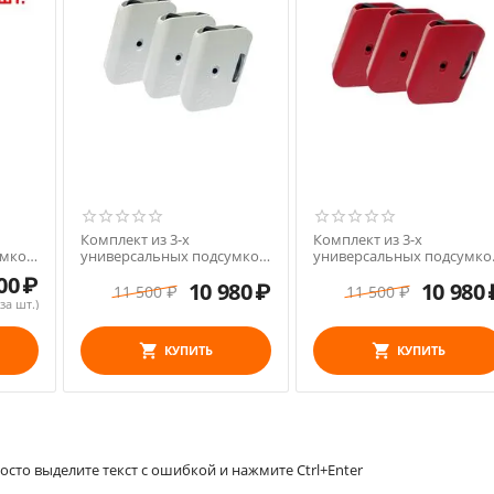
Комплект из 3-х
Комплект из 3-х
умков
универсальных подсумков
универсальных подсумко
DAA RACER
DAA RACER
00
₽
10 980
₽
10 980
11 500
₽
11 500
₽
за шт.)
КУПИТЬ
КУПИТЬ
сто выделите текст с ошибкой и нажмите Ctrl+Enter