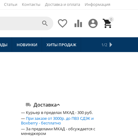
Статьи
Контакты
Доставка и оплата
Информация
0





НДЫ
НОВИНКИ
ХИТЫ ПРОДАЖ
СКИДКИ
ТОВАРЫ С БЕСПЛАТНОЙ 
1/2
Доставка
— Курьер в пределах МКАД - 300 руб.
—
При заказе от 3000р. до ПВЗ СДЭК и
Boxberry - бесплатно
— За пределами МКАД - обсуждается с
менеджером