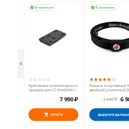
В наличии
В наличии



(7)
Крепление колиматорного
Ремень спортивный I
прицела для CZ SHADOW /
двойной усиленный 
Shadow 2 (Тип: V1)
Premium
7 990
₽
6 9
7 940
₽
КУПИТЬ
ВЫБЕРИТЕ ВАРИАН