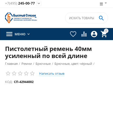
+7(495)
245-00-77


0





МЕНЮ

Пистолетный ремень 40мм
усиленный по всей длине
Главная
/
Ремни
/
Брючные
/
Брючные, цвет: чёрный
/
Написать отзыв
КОД:
СП-42944002