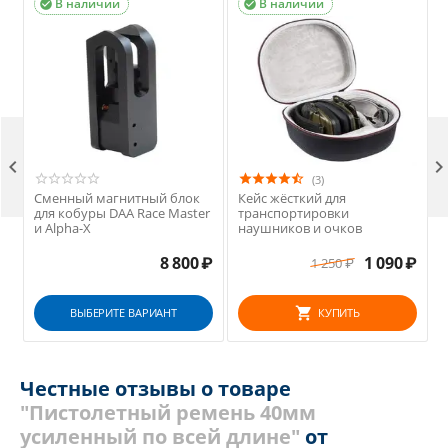
В наличии
В наличии



(3)
Сменный магнитный блок
Кейс жёсткий для
для кобуры DAA Race Master
транспортировки
и Alpha-X
наушников и очков
8 800
₽
1 090
₽
1 250
₽
ВЫБЕРИТЕ ВАРИАНТ
КУПИТЬ
Честные отзывы о товаре
"Пистолетный ремень 40мм
усиленный по всей длине"
от