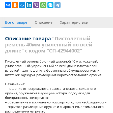
Все о товаре
Описание
Характеристики
Видео галерея
С этим товаром покупали
Отзывы
Описание товара
"Пистолетный
ремень 40мм усиленный по всей
длине" с кодом "СП-42944002"
Пистолетный ремень брючный шириной 40 мм, кожаный,
универсальный, упрочненный по всей длине пластиковой
вставкой – для ношения с форменным обмундированием и
штатской одеждой, размещения короткоствольного оружия.
Назначение:
– ношение огнестрельного, травматического, холодного
оружия, оружейной амуниции (кобура, подсумки для
боеприпасов), спецсредств;
– обеспечение максимально комфортного, при необходимости
– скрытого размещения оружия и снаряжения, оптимального
распределения нагрузки;