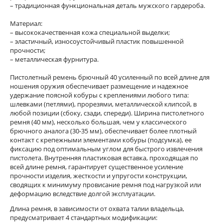
– традиционная функциональная деталь мужского гардероба.
Материал:
– высококачественная кожа специальной выделки;
– эластичный, износоустойчивый пластик повышенной
прочности;
– металлическая фурнитура.
Пистолетный ремень брючный 40 усиленный по всей длине для
ношения оружия обеспечивает размещение и надежное
удержание поясной кобуры с креплениями любого типа:
шлевками (петлями), прорезями, металлической клипсой, в
любой позиции (сбоку, сзади, спереди). Ширина пистолетного
ремня (40 мм), несколько большая, чем у классического
брючного аналога (30-35 мм), обеспечивает более плотный
контакт с крепежными элементами кобуры (подсумка), ее
фиксацию под оптимальным углом для быстрого извлечения
пистолета. Внутренняя пластиковая вставка, проходящая по
всей длине ремня, гарантирует существенное усиление
прочности изделия, жесткости и упругости конструкции,
сводящих к минимуму провисание ремня под нагрузкой или
деформацию вследствие долгой эксплуатации.
Длина ремня, в зависимости от охвата талии владельца,
предусматривает 4 стандартных модификации: