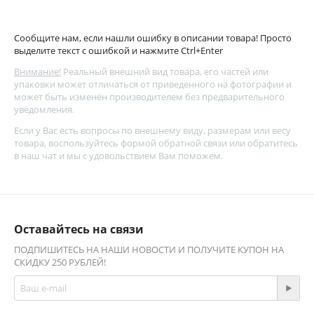
Сообщите нам, если нашли ошибку в описании товара! Просто
выделите текст с ошибкой и нажмите Ctrl+Enter
Внимание!
Реальный внешний вид товара, его частей или
упаковки может отличаться от приведенного на фотографии и
может быть изменён производителем без предварительного
уведомления.
Если у Вас есть вопросы по внешнему виду, размерам или весу
товара, воспользуйтесь
формой обратной связи
или обратитесь
в наш чат и мы с удовольствием Вам поможем.
Оставайтесь на связи
ПОДПИШИТЕСЬ НА НАШИ НОВОСТИ И ПОЛУЧИТЕ КУПОН НА
СКИДКУ 250 РУБЛЕЙ!