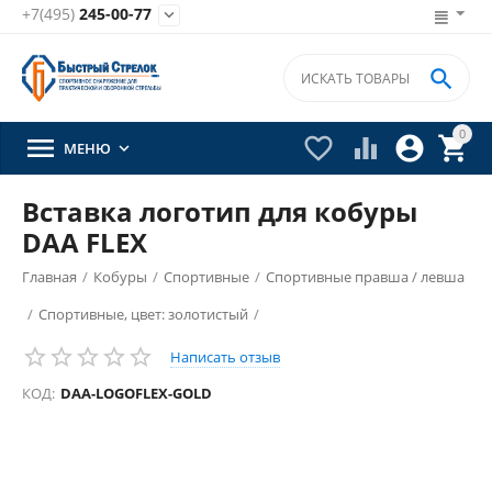
+7(495)
245-00-77


0





МЕНЮ

Вставка логотип для кобуры
DAA FLEX
Главная
/
Кобуры
/
Спортивные
/
Спортивные правша / левша
/
Спортивные, цвет: золотистый
/
Написать отзыв
КОД:
DAA-LOGOFLEX-GOLD