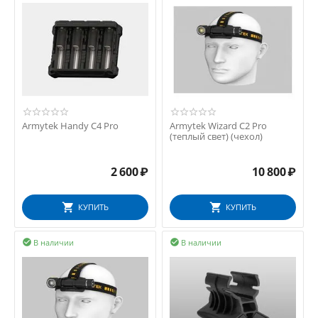
Armytek Handy C4 Pro
Armytek Wizard C2 Pro
(теплый свет) (чехол)
2 600
₽
10 800
₽
КУПИТЬ
КУПИТЬ
В наличии
В наличии

