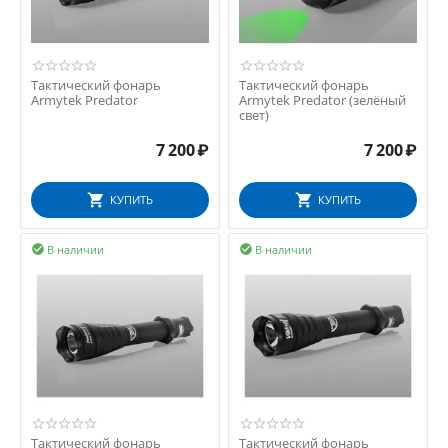
Тактический фонарь
Тактический фонарь
Armytek Predator
Armytek Predator (зелёный
свет)
7 200
₽
7 200
₽
КУПИТЬ
КУПИТЬ
В наличии
В наличии


Тактический фонарь
Тактический фонарь