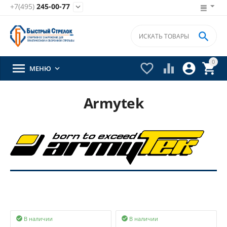
+7(495)
245-00-77


0





МЕНЮ

Armytek
В наличии
В наличии

