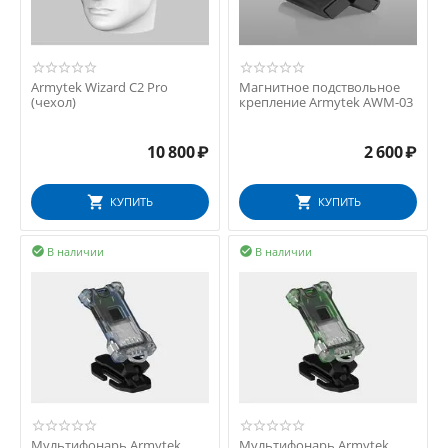
Armytek Wizard C2 Pro
Магнитное подствольное
(чехол)
крепление Armytek AWM-03
10 800
₽
2 600
₽
КУПИТЬ
КУПИТЬ
В наличии
В наличии


Мультифонарь Armytek
Мультифонарь Armytek