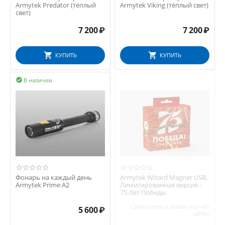
Armytek Predator (тёплый
Armytek Viking (тёплый свет)
свет)
7 200
₽
7 200
₽
КУПИТЬ
КУПИТЬ
В наличии

Фонарь на каждый день
Armytek Wizard Magnet USB.
Armytek Prime A2
Лимитированная версия -
75 Лет Победы
Свяжитесь с нами насчёт
5 600
₽
цены