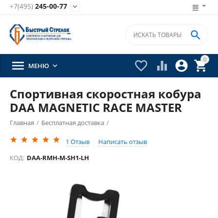
+7(495)
245-00-77


0





МЕНЮ

Спортивная скоростная кобура
DAA MAGNETIC RACE MASTER
Главная
/
Бесплатная доставка
/
1
Отзыв
Написать отзыв
КОД:
DAA-RMH-M-SH1-LH