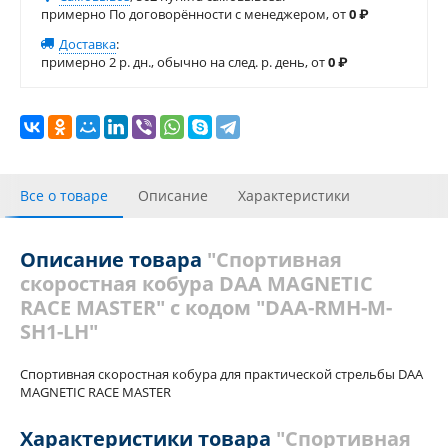
примерно По договорённости с менеджером, от
0
₽
Доставка
:
примерно 2 р. дн., обычно на след. р. день, от
0
₽
Все о товаре
Описание
Характеристики
Видео галерея
С этим товаром покупали
Описание товара
"Спортивная
скоростная кобура DAA MAGNETIC
Отзывы (1)
Похожие товары
RACE MASTER" с кодом "DAA-RMH-M-
SH1-LH"
Спортивная скоростная кобура для практической стрельбы DAA
MAGNETIC RACE MASTER
Характеристики товара
"Спортивная