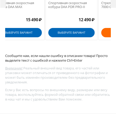
Спортивная скоростная
Спортивная скоростная
С
кобура DAA MAX
кобура DAA PDR PRO-II
7
15 490
₽
12 490
₽
ВЫБЕРИТЕ ВАРИАНТ
ВЫБЕРИТЕ ВАРИАНТ
Сообщите нам, если нашли ошибку в описании товара! Просто
выделите текст с ошибкой и нажмите Ctrl+Enter
Внимание!
Реальный внешний вид товара, его частей или
упаковки может отличаться от приведенного на фотографии и
может быть изменён производителем без предварительного
уведомления.
Если у Вас есть вопросы по внешнему виду, размерам или весу
товара, воспользуйтесь
формой обратной связи
или обратитесь
в наш чат и мы с удовольствием Вам поможем.