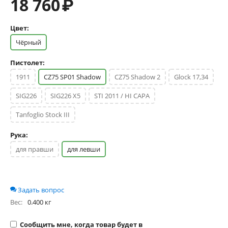
18 760
₽
Цвет:
Чёрный
Пистолет:
1911
CZ75 SP01 Shadow
CZ75 Shadow 2
Glock 17,34
SIG226
SIG226 X5
STI 2011 / HI CAPA
Tanfoglio Stock III
Рука:
для правши
для левши
Задать вопрос
Вес:
0.400 кг
Сообщить мне, когда товар будет в