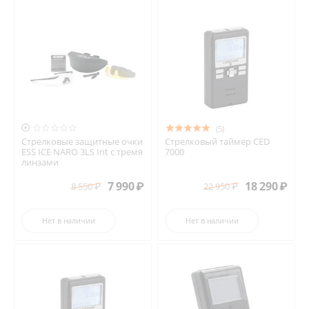

(5)
Стрелковые защитные очки
Стрелковый таймер CED
ESS ICE NARO 3LS Int с тремя
7000
линзами
7 990
₽
18 290
₽
8 550
₽
22 950
₽
Нет в наличии
Нет в наличии