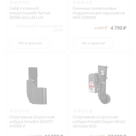
Сейф с кованой
Сменные силиконовые
инкрустацией Листья
подушечки для наушников
BS968.d32.L43 LUX
MSA SORDIN
Свяжитесь с нами насчёт
4 790
₽
4 990
₽
цены
Нет в наличии
Нет в наличии
Спортивная скоростная
Спортивная скоростная
кобура Amadini GHOST
кобура Amadini Super Ghost
HYDRA P
Ultimate EVO