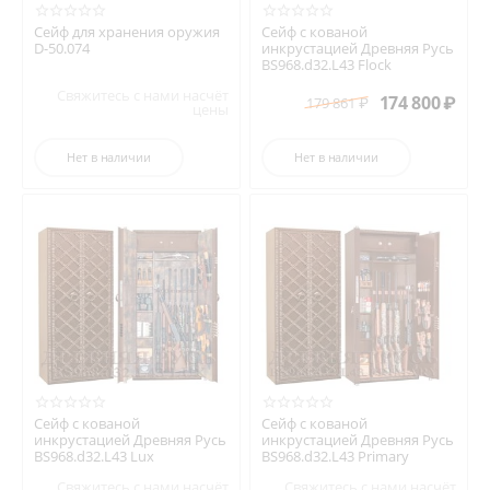
Сейф для хранения оружия
Сейф с кованой
D-50.074
инкрустацией Древняя Русь
BS968.d32.L43 Flock
Свяжитесь с нами насчёт
174 800
₽
179 861
₽
цены
Нет в наличии
Нет в наличии
Сейф с кованой
Сейф с кованой
инкрустацией Древняя Русь
инкрустацией Древняя Русь
BS968.d32.L43 Lux
BS968.d32.L43 Primary
Свяжитесь с нами насчёт
Свяжитесь с нами насчёт