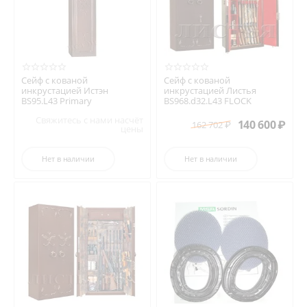
Сейф с кованой
Сейф с кованой
инкрустацией Истэн
инкрустацией Листья
BS95.L43 Primary
BS968.d32.L43 FLOCK
Свяжитесь с нами насчёт
140 600
₽
162 702
₽
цены
Нет в наличии
Нет в наличии