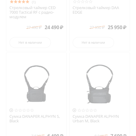
(1)
Стрелковый таймер CED
Стрелковый таймер DAA
7000 Tactical RF с радио-
EDGE
модулем
24 490
₽
25 950
₽
27 490
₽
27 950
₽
Нет в наличии
Нет в наличии


Сумка DANAPER ALPHYN S,
Сумка DANAPER ALPHYN
Black
Urban M, Black
7 529
₽
8 941
₽