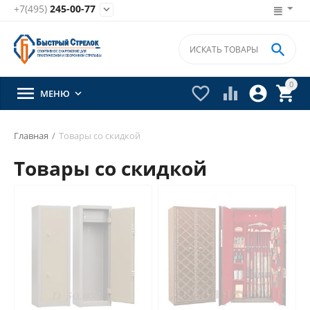
+7(495)
245-00-77


0





МЕНЮ

Главная
/
Товары со скидкой
Товары со скидкой