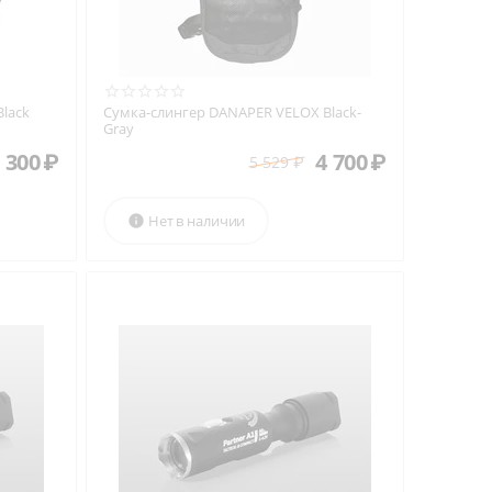
lack
Сумка-слингер DANAPER VELOX Black-
Gray
 300
₽
4 700
₽
5 529
₽
Нет в наличии
