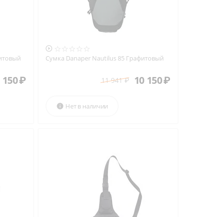

фитовый
Сумка Danaper Nautilus 85 Графитовый
 150
₽
10 150
₽
11 941
₽
Нет в наличии
