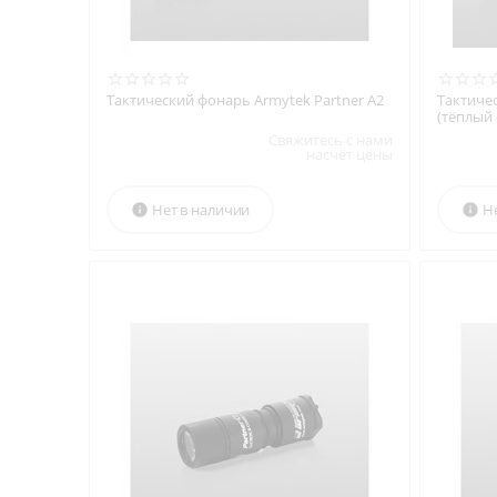
Тактический фонарь Armytek Partner A2
Тактиче
(тёплый 
Свяжитесь с нами
насчёт цены
Нет в наличии
Н

