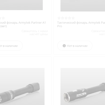
ский фонарь Armytek Partner A1
Тактический фонарь Armytek Par
свет)
Pro
Свяжитесь с нами
Свяжитес
насчёт цены
нас
ет в наличии
Нет в наличии
