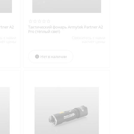
tner A2
Тактический фонарь Armytek Partner A2
Pro (тёплый свет)
ь с нами
Свяжитесь с нами
чёт цены
насчёт цены
Нет в наличии
