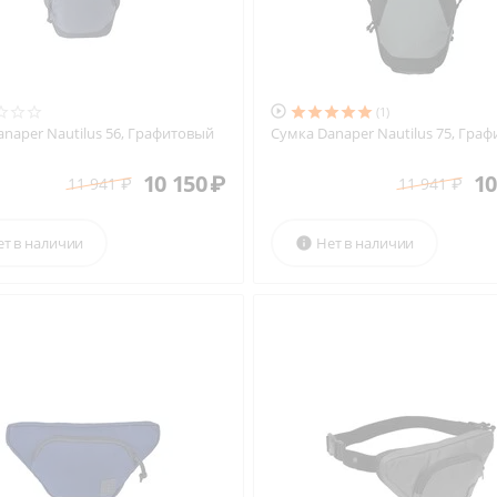

(1)
naper Nautilus 56, Графитовый
Сумка Danaper Nautilus 75, Гра
10 150
₽
10
11 941
₽
11 941
₽
ет в наличии
Нет в наличии
