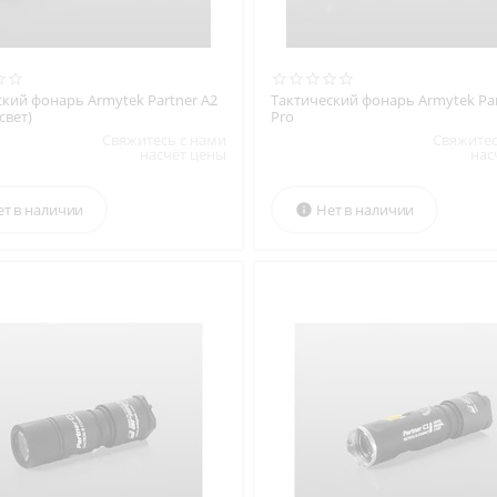
ский фонарь Armytek Partner A2
Тактический фонарь Armytek Par
свет)
Pro
Свяжитесь с нами
Свяжитес
насчёт цены
нас
ет в наличии
Нет в наличии
