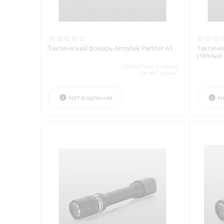
Тактический фонарь Armytek Partner A1
Тактиче
(тёплый 
Свяжитесь с нами
насчёт цены
Нет в наличии
Н

