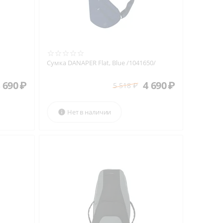
Сумка DANAPER Flat, Blue /1041650/
 690
₽
4 690
₽
5 518
₽
Нет в наличии
