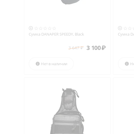


Сумка DANAPER SPEEDY, Black
Сумка D
3 100
₽
3 647
₽
Нет в наличии
Н

