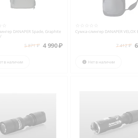
лингер DANAPER Spade, Graphite
Сумка-слингер DANAPER VELOX B
/
4 990
₽
6
5 871
₽
7 412
₽
ет в наличии
Нет в наличии
