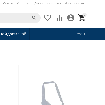
Статьи
Контакты
Доставка и оплата
Информация
0





ТНОЙ ДОСТАВКОЙ
2/2