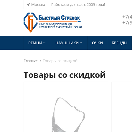
Москва
Работаем для вас с 2009 года!
+7(
+7(
КОБУРЫ
ПОДСУМКИ И ПАТРОНТАШИ
РЕМНИ
ВСЕ ТОВАРЫ
НАУШНИКИ
ОЧКИ
БРЕНДЫ





Главная
/
Товары со скидкой
Товары со скидкой