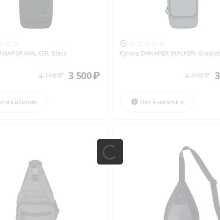

ANAPER WALKER, Black
Сумка DANAPER WALKER, Graphit
3 500
₽
3
4 118
₽
4 118
₽
ет в наличии
Нет в наличии
