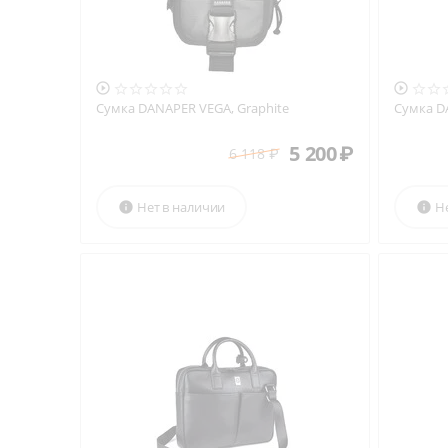


Сумка DANAPER VEGA, Graphite
Сумка D
5 200
₽
6 118
₽
Нет в наличии
Н

