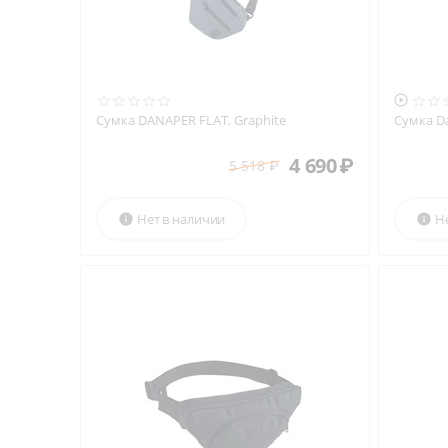

Сумка DANAPER FLAT, Graphite
Сумка Da
4 690
₽
5 518
₽
Нет в наличии
Н

