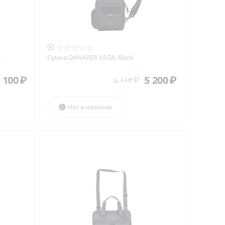

e
Сумка DANAPER VEGA, Black
 100
₽
5 200
₽
6 118
₽
Нет в наличии
