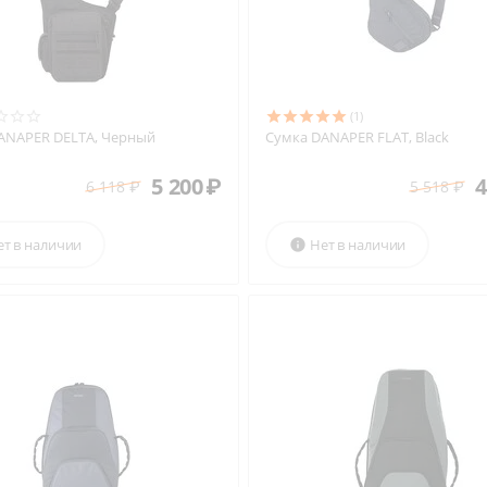
(1)
ANAPER DELTA, Черный
Сумка DANAPER FLAT, Black
5 200
₽
4
6 118
₽
5 518
₽
ет в наличии
Нет в наличии
