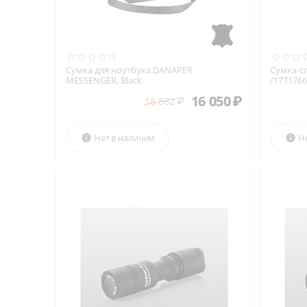
Сумка для ноутбука DANAPER
Сумка-с
MESSENGER, Black
/1771766
16 050
₽
18 882
₽
Нет в наличии
Н

