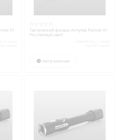
tner A1
Тактический фонарь Armytek Partner A1
Pro (тёплый свет)
ь с нами
Свяжитесь с нами
чёт цены
насчёт цены
Нет в наличии
