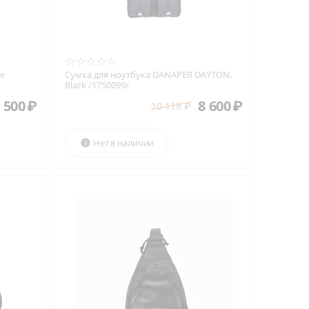
e
Сумка для ноутбука DANAPER DAYTON,
Black /1750099/
 500
₽
8 600
₽
10 118
₽
Нет в наличии
