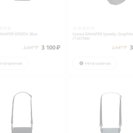
ANAPER SPEEDY, Blue
Сумка DANAPER Speedy, Graphit
/1107766/
3 100
₽
3
3 647
₽
3 647
₽
ет в наличии
Нет в наличии
