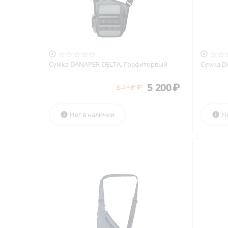


Сумка DANAPER DELTA, Графиторвый
Сумка D
5 200
₽
6 118
₽
Нет в наличии
Н

